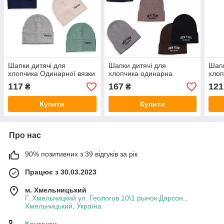
Шапки дитячі для
Шапки дитячі для
Шапк
хлопчика Одинарної вязки
хлопчика одинарна
хлоп
117
167
121
₴
₴
Купити
Купити
Про нас
90% позитивних з 39 відгуків за рік
Працює з 30.03.2023
м. Хмельницький
Г. Хмельницкий ул. Геологов 10\1 рынок Дарсон.,
Хмельницький, Україна