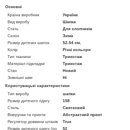
Основні
Країна виробник
Україна
Вид виробу
Шапка
Стать
Для хлопчиків
Сезон
Зима
Розмір дитячих шапок
52-54 см.
Колір
Різні кольори
Тип тканини
Трикотаж
Матеріал підкладки
Трикотаж
Стан
Новий
Зовнішні шви
Ні
Користувацькі характеристики
Тип виробу
шапки
Розмір дитячого одягу
158
Стиль
Святковий
Візерунки та принти
Абстрактний принт
Регулятор довжини штанів
True
Розмір дитячого одягу (по
52