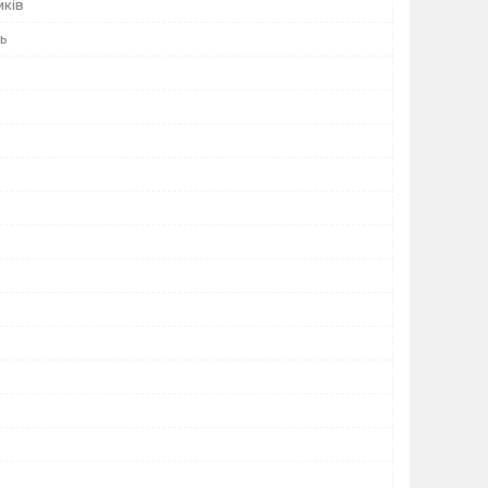
иків
нь