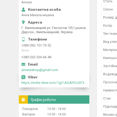
Стать
Annesi
Сезон
Анна Михальчишина
Розмір д
Колір
Г. Хмельницкий ул. Геологов 10\1 рынок
Дарсон., Хмельницький, Україна
Тип ткан
Вид уте
+380 (96) 101-73-52
Матеріа
Анна
+380 (50) 536-66-48
Капюшо
Застібка
annesishop@gmail.com
Водовід
Просоче
https://invite.viber.com/?g2=AQAlYOcSF30rb0kdJdojYDWtk4sNE5eWPg2Om5jJmRlpJwnTwfwnCzMMxer2vioZ"
Наявніс
Стан
Графік роботи
Підклад
Понеділок
10:00
18:00
Вівторок
10:00
18:00
Вікова г