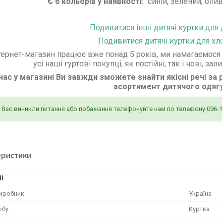
Є 6 кольорів у наявності:
синій, зелений, оли
Подивитися інші дитячі куртки для
Подивитися дитячі куртки для хл
тернет-магазин працює вже понад 5 років, ми намагаємося 
усі наші гуртові покупці, як постійні, так і нові,
нас у магазині Ви завжди зможете знайти якісні речі за
асортимент дитячого одяг
 Вас виникли питання або побажання телефонуйте нам по телефону 096-1
еристики
І
виробник
Україна
обу
Куртка