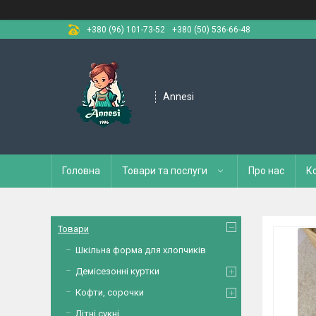
+380 (96) 101-73-52
+380 (50) 536-66-48
Annesi
Головна
Товари та послуги
Про нас
К
Товари
Шкільна форма для хлопчиків
Демісезонні куртки
Кофти, сорочки
Літні сукні