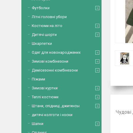
Футболки
Літні головні убори
Костюми на літо
Дитячі шорти
Шкарпетки
Одяг для новонароджених
Зимові комбінезони
Демісезонні комбінезони
Піжами
Зимові куртки
Теплі костюми
Штани, спідниці, джигинсы
Чудові 
дитячі колготи і носки
Шапки
Спідниці