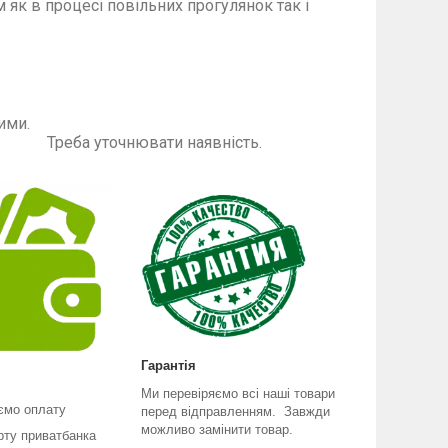
к в процесі повільних прогулянок так і
такі як на фото.
ути другими.
наявність.
Гарантія
Ми перевіряємо всі наші товари
ємо оплату
перед відправленням. Завжди
можливо замінити товар.
рту приватбанка