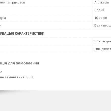
ння та прикраси
Аплікація
Новий
рупа
10 років
н
Без капю
УВАЦЬКІ ХАРАКТЕРИСТИКИ
Повсякден
Для дівча
ація для замовлення
 ₴
не замовлення:
5 шт.