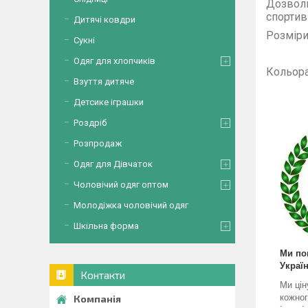
Дозволи
спортив
Дитячі ковдри
Розміри
Сукні
Одяг для хлопчиків
Ко
Взуття дитяче
К
Тр
Детсике іграшки
Роздріб
Розпродаж
Одяг для Дівчаток
Чоловічий одяг оптом
Молодіжка чоловічий одяг
Шкільна форма
Ми по
Україн
Контакти
Ми цін
кожног