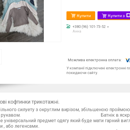
Купити
Купити з
+380 (96) 101-73-52
Анна
У компанії підключені електронні п
покидаючи сайту.
ові кофтинки трикотажні.
вільного силуету з округлим вирізом, збільшеною проймо
ним рукавом. Батнік в яскрав
це універсальний предмет одягу який буде мати гарний виг
рюками , або л