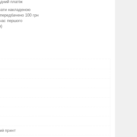
адний платіж
лати накладеною
передбачено 100 грн
 час першого
я)
ий принт