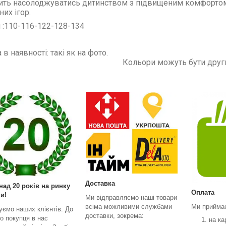
ть насолоджуватись дитинством з підвищеним комфортом я
них ігор.
 :110-116-122-128-134
льора в наявності: 
ольори можуть б
еба уточнювати 
Доставка
над 20 років на ринку
Оплата
и!
Ми відправляємо наші товари
всіма можливими службами
Ми прийма
уємо наших клієнтів. До
доставки, зокрема:
о покупця в нас
на ка