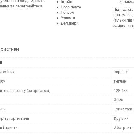
дуальний підхід. Зробіть
Інтайм
накл
ення та переконайтеся
Нова почта
Під час оп
Гюнсел
платежею, 
Урпочта
(тільки під
Деливери
замовленн
еристики
І
виробник
Україна
обу
Реглан
итячого одягу (за зростом)
128-134
Зима
ини
Трикотаж
ирізу горловини
Круглий
и і принти
Абстрактн