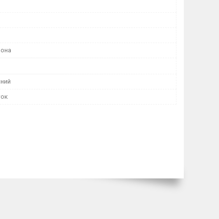
шона
ний
ток