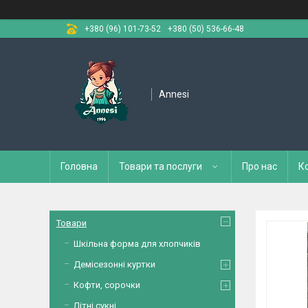
+380 (96) 101-73-52
+380 (50) 536-66-48
Annesi
Головна
Товари та послуги
Про нас
К
Товари
Шкільна форма для хлопчиків
Демісезонні куртки
Кофти, сорочки
Літні сукні