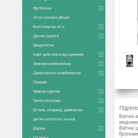
Футболки
Літні головні убори
Костюми на літо
Дитячі шорти
Шкарпетки
Одяг для новонароджених
Зимові комбінезони
Демісезонні комбінезони
Піжами
Зимові куртки
Теплі костюми
Підлітк
Штани, спідниці, джигинсы
Батнік 
дитячі колготи і носки
мод
Батнік 
Шапки
б
Спідниці