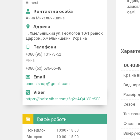
індиві
Annesi
замовл
самі.
Анна Михальчишина
Г. Хмельницкий ул. Геологов 10\1 рынок
Дарсон., Хмельницький, Україна
Характ
+380 (96) 101-73-52
Анна
ОСНОВН
+380 (50) 536-66-48
Країна 
annesishop@gmail.com
Вид вир
Розмір д
https://invite.viber.com/?g2=AQAlYOcSF30rb0kdJdojYDWtk4sNE5eWPg2Om5jJmRlpJwnTwfwnCzMMxer2vioZ"
Сезон
Тип ткан
Графік роботи
Фасон в
Понеділок
10:00
18:00
Візерунк
Вівторок
10:00
18:00