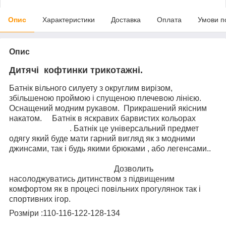
Опис
Характеристики
Доставка
Оплата
Умови п
Опис
Дитячі кофтинки трикотажні.
Батнік вільного силуету з округлим вирізом,
збільшеною проймою і спущеною плечевою лінією.
Оснащений модним рукавом. Прикрашений якісним
накатом. Батнік в яскравих барвистих кольорах
. Батнік це універсальний предмет
одягу який буде мати гарний вигляд як з модними
джинсами, так і будь якими брюками , або легенсами..
Дозволить
насолоджуватись дитинством з підвищеним
комфортом як в процесі повільних прогулянок так і
спортивних ігор.
Розміри :110-116-122-128-134