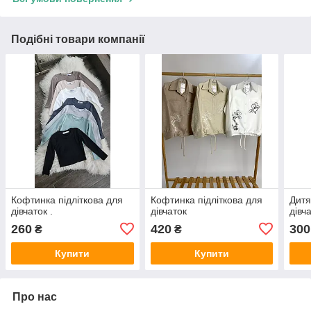
Подібні товари компанії
Кофтинка підліткова для
Кофтинка підліткова для
Дитя
дівчаток .
дівчаток
дівч
260
420
300
₴
₴
Купити
Купити
Про нас