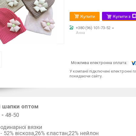
Купити
Купити з
+380 (96) 101-73-52
Анна
У компанії підключені електронні п
покидаючи сайту.
і шапки оптом
 -
48-50
одинарної вязки
д
- 52% віскоза,26% єластан,22% нейлон