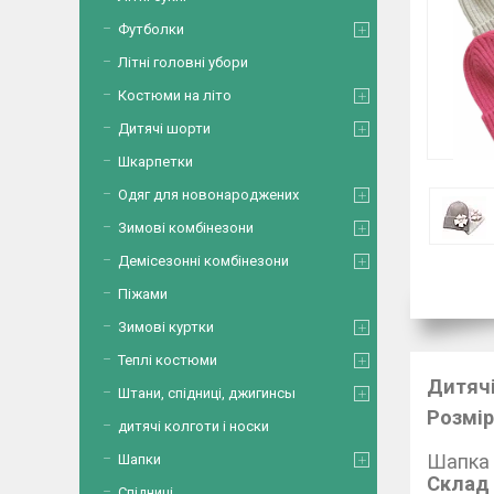
Футболки
Літні головні убори
Костюми на літо
Дитячі шорти
Шкарпетки
Одяг для новонароджених
Зимові комбінезони
Демісезонні комбінезони
Піжами
Зимові куртки
Теплі костюми
Дитяч
Штани, спідниці, джигинсы
Розмір
дитячі колготи і носки
Шапка 
Шапки
Скла
Спідниці