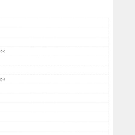
ток
ори