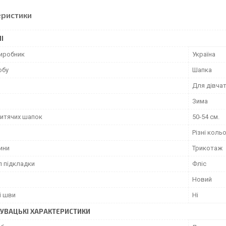
еристики
І
виробник
Україна
обу
Шапка
Для дівча
Зима
дитячих шапок
50-54 см.
Різні коль
ини
Трикотаж
л підкладки
Фліс
Новий
і шви
Ні
УВАЦЬКІ ХАРАКТЕРИСТИКИ