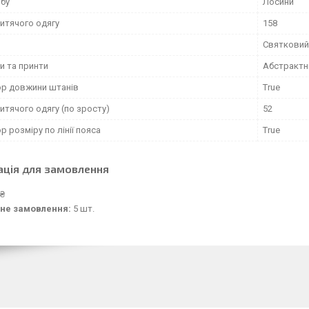
обу
Лосини
итячого одягу
158
Святковий
и та принти
Абстрактн
ор довжини штанів
True
итячого одягу (по зросту)
52
р розміру по лінії пояса
True
ація для замовлення
 ₴
не замовлення:
5 шт.