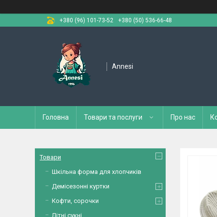
+380 (96) 101-73-52
+380 (50) 536-66-48
Annesi
Головна
Товари та послуги
Про нас
К
Товари
Шкільна форма для хлопчиків
Демісезонні куртки
Кофти, сорочки
Літні сукні