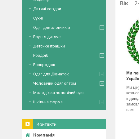
Вік
2-4
Дитячі ковдри
Сукні
Одяг для хлопчиків
Взуття дитяче
Детсике іграшки
Роздріб
Розпродаж
Ми по
Одяг для Дівчаток
Україн
Чоловічий одяг оптом
Ми цін
Молодіжка чоловічий одяг
кожног
індиві
Шкільна форма
замовл
самі.
Контакти