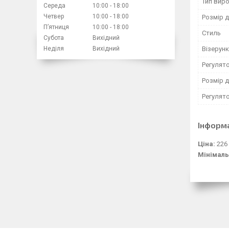
Тип вир
Середа
10:00
18:00
Четвер
10:00
18:00
Розмір д
Пʼятниця
10:00
18:00
Стиль
Субота
Вихідний
Візерунк
Неділя
Вихідний
Регулят
Розмір д
Регулято
Інформ
Ціна:
226
Мінімаль