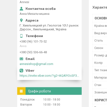
Annesi
Характ
Анна Михальчишина
ОСНОВН
Г. Хмельницкий ул. Геологов 10\1 рынок
Країна 
Дарсон., Хмельницький, Україна
Вид вир
Стать
+380 (96) 101-73-52
Анна
Сезон
+380 (50) 536-66-48
Розмір 
Колір
annesishop@gmail.com
Тип ткан
https://invite.viber.com/?g2=AQAlYOcSF30rb0kdJdojYDWtk4sNE5eWPg2Om5jJmRlpJwnTwfwnCzMMxer2vioZ"
Матеріа
Стан
Графік роботи
Зовнішн
Понеділок
10:00
18:00
КОРИСТ
Вівторок
10:00
18:00