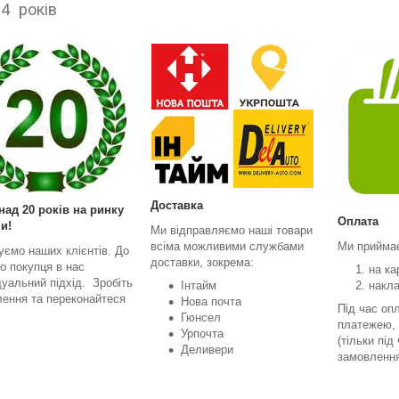
 років
Доставка
над 20 років на ринку
Оплата
и!
Ми відправляємо наші товари
всіма можливими службами
Ми прийма
уємо наших клієнтів. До
доставки, зокрема:
о покупця в нас
на ка
дуальний підхід. Зробіть
Інтайм
накл
ення та переконайтеся
Нова почта
Під час оп
Гюнсел
платежею, 
Урпочта
(тільки під
Деливери
замовленн