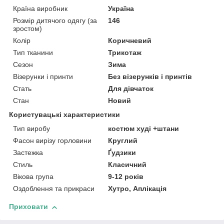
Країна виробник
Україна
Розмір дитячого одягу (за
146
зростом)
Колір
Коричневий
Тип тканини
Трикотаж
Сезон
Зима
Візерунки і принти
Без візерунків і принтів
Стать
Для дівчаток
Стан
Новий
Користувацькі характеристики
Тип виробу
костюм худі +штани
Фасон вирізу горловини
Круглий
Застежка
Ґудзики
Стиль
Класичний
Вікова група
9-12 років
Оздоблення та прикраси
Хутро, Аплікація
Приховати