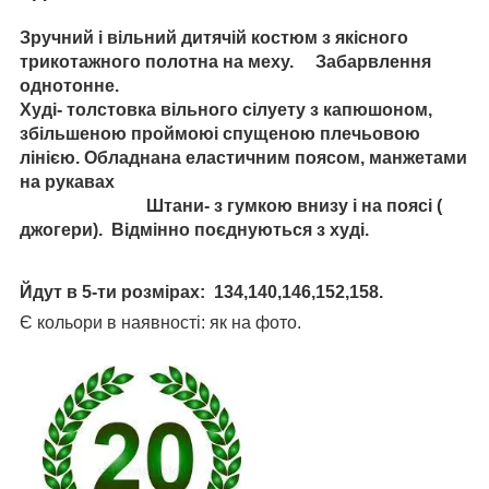
Зручний і вільний дитячій костюм з якісного
трикотажного полотна на меху. Забарвлення
однотонне.
Худі- толстовка вільного сілуету з капюшоном,
збільшеною проймоюі спущеною плечьовою
лінією. Обладнана еластичним поясом, манжетами
на рукавах
Штани- з гумкою внизу і на поясі (
джогери). Відмінно поєднуються з худі.
Йдут в 5-ти розмірах: 134,140,146,152,158.
Є кольори в наявності: як на фото.