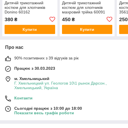
Дитячій трикотажний
Дитячій трикотажний
Дитя
костюм для хлопчиків
костюм для хлопчиків
кост
Donino 60162
махровий трійка 60091
3561
380
450
250
₴
₴
Купити
Купити
Про нас
90% позитивних з 39 відгуків за рік
Працює з 30.03.2023
м. Хмельницький
Г. Хмельницкий ул. Геологов 10\1 рынок Дарсон.,
Хмельницький, Україна
Контакти
Сьогодні працює з 10:00 до 18:00
Показати весь графік роботи