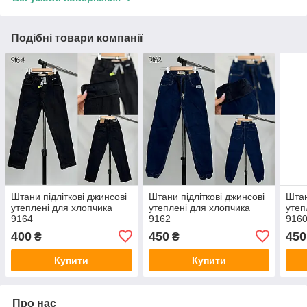
Подібні товари компанії
Штани підліткові джинсові
Штани підліткові джинсові
Штан
утеплені для хлопчика
утеплені для хлопчика
утеп
9164
9162
916
400
450
450
₴
₴
Купити
Купити
Про нас