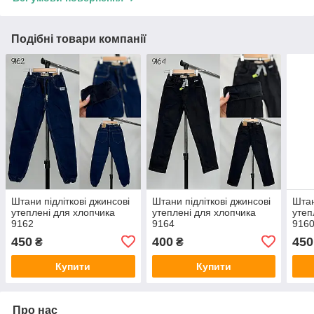
Подібні товари компанії
Штани підліткові джинсові
Штани підліткові джинсові
Штан
утеплені для хлопчика
утеплені для хлопчика
утеп
9162
9164
916
450
400
450
₴
₴
Купити
Купити
Про нас