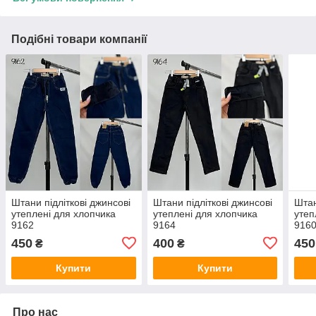
Подібні товари компанії
Штани підліткові джинсові
Штани підліткові джинсові
Штан
утеплені для хлопчика
утеплені для хлопчика
утеп
9162
9164
916
450
400
450
₴
₴
Купити
Купити
Про нас