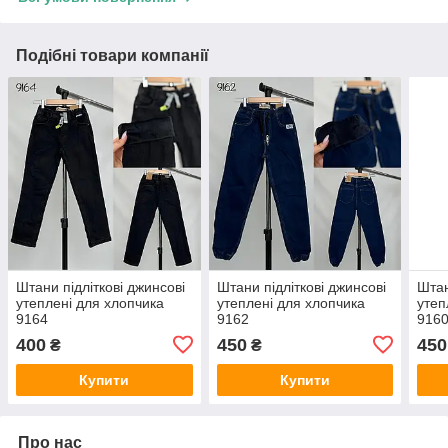
Подібні товари компанії
Штани підліткові джинсові
Штани підліткові джинсові
Штан
утеплені для хлопчика
утеплені для хлопчика
утеп
9164
9162
916
400
450
450
₴
₴
Купити
Купити
Про нас