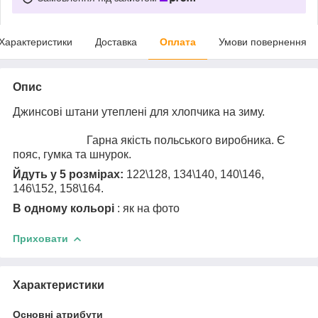
Характеристики
Доставка
Оплата
Умови повернення
Опис
Джинсові штани утеплені для хлопчика на зиму.
Гарна якість польського виробника. Є
пояс, гумка та шнурок.
Йдуть у 5 розмірах:
122\128, 134\140, 140\146,
146\152, 158\164.
В одному кольорі
: як на фото
Приховати
Характеристики
Основні атрибути