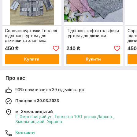
Сорочки-курточки Теплеві
Підліткові кофти гольфики
Соро
підліткові гуртом для
гуртом для дівчинки
підл
дівчинки та хлопчика
дівч
450
240
450
₴
₴
Купити
Купити
Про нас
90% позитивних з 39 відгуків за рік
Працює з 30.03.2023
м. Хмельницький
Г. Хмельницкий ул. Геологов 10\1 рынок Дарсон.,
Хмельницький, Україна
Контакти