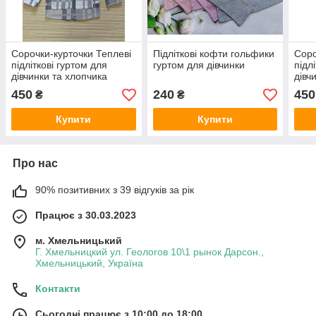
Сорочки-курточки Теплеві
Підліткові кофти гольфики
Соро
підліткові гуртом для
гуртом для дівчинки
підл
дівчинки та хлопчика
дівч
450
240
450
₴
₴
Купити
Купити
Про нас
90% позитивних з 39 відгуків за рік
Працює з 30.03.2023
м. Хмельницький
Г. Хмельницкий ул. Геологов 10\1 рынок Дарсон.,
Хмельницький, Україна
Контакти
Сьогодні працює з 10:00 до 18:00