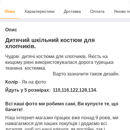
Опис
Характеристики
Доставка
Оплата
Умови п
Опис
Дитячий шкільний костюм для
хлопчиків.
Чудові дитячі костюми для хлопчиків. Якість на
вищому рівні використовувалася дорога турецька
тканина костюмка.
Варто зазначити також дизайн.
Колір
- Як на фото
Йдуть у 5 розмірах: 110,116,122,128,134.
Всі наші фото ми робимо самі, Ви купуєте те, що
бачите!
Наш інтернет-магазин працює вже понад 9 років, ми
намагаємося для наших покупців і додаємо всі
зусилля, щоб усі наші клієнти, як постійні, так і