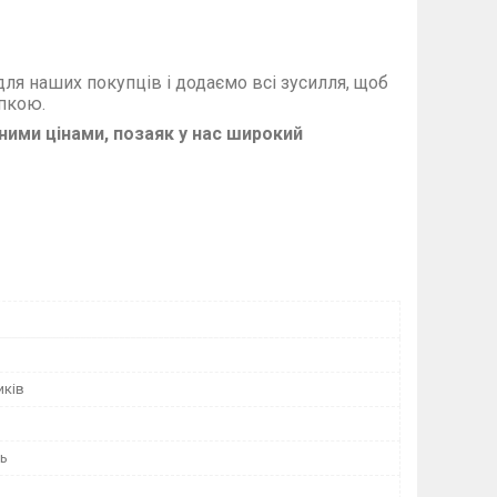
ля наших покупців і додаємо всі зусилля, щоб
купкою.
мними цінами, позаяк у нас широкий
иків
нь