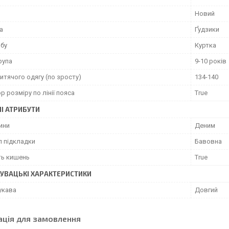
Новий
а
Ґудзики
обу
Куртка
рупа
9-10 років
итячого одягу (по зросту)
134-140
р розміру по лінії пояса
True
І АТРИБУТИ
ини
Деним
л підкладки
Бавовна
ть кишень
True
УВАЦЬКІ ХАРАКТЕРИСТИКИ
укава
Довгий
ація для замовлення