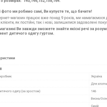
 5 розмірах: 140,146,152,158,164.
і фото ми робимо самі, Ви купуєте те, що бачите!
ернет-магазин працює вже понад 9 років, ми намагаємося д
 клієнти, як постійні, так і нові, залишилися задоволені по
 магазині Ви завжди зможете знайти якісні речі за розу
мент дитячого одягу гуртом.
еристики
І
виробник
Україна
Для хлопч
итячого одягу (за зростом)
146
Весна/Осі
Синій