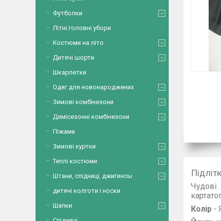
Футболки
Літні головні убори
Костюми на літо
Дитячі шорти
Шкарпетки
Одяг для новонароджених
Зимові комбінезони
Демісезонні комбінезони
Піжами
Зимові куртки
Теплі костюми
Підліт
Штани, спідниці, джигинсы
Чудові 
дитячі колготи і носки
кар
Шапки
Колір
- 
Спідниці