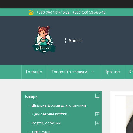
+380 (96) 101-73-52
+380 (50) 536-66-48
Annesi
Головна
Товари та послуги
Про нас
К
Товари
Шкільна форма для хлопчиків
Демісезонні куртки
Кофти, сорочки
Літні сукні