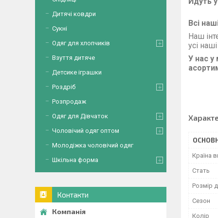
Йдуть у
Дитячі ковдри
Всі наш
Сукні
Наш інт
Одяг для хлопчиків
усі наші
Взуття дитяче
У нас у
асорти
Детсике іграшки
Роздріб
Розпродаж
Одяг для Дівчаток
Характ
Чоловічий одяг оптом
ОСНОВН
Молодіжка чоловічий одяг
Країна 
Шкільна форма
Стать
Розмір д
Контакти
Сезон
Колір