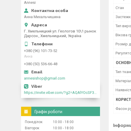
Annesi
Стан
Анна Михальчишина
Застежк
Тип вир
Г. Хмельницкий ул. Геологов 10\1 рынок
Вікова г
Дарсон., Хмельницький, Україна
Розмір д
+380 (96) 101-73-52
Регулято
Анна
ОСНОВН
+380 (50) 536-66-48
Тип ткан
annesishop@gmail.com
Матеріа
Наявніс
https://invite.viber.com/?g2=AQAlYOcSF30rb0kdJdojYDWtk4sNE5eWPg2Om5jJmRlpJwnTwfwnCzMMxer2vioZ"
КОРИСТ
Фасон р
Графік роботи
Понеділок
10:00
18:00
Інформ
Вівторок
10:00
18:00