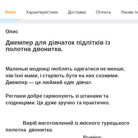
Опис
Характеристики
Доставка
Оплата
Умови п
Опис
Джемпер для дівчаток підлітків із
полотна двонитка.
Маленькі модниці люблять одягатися не менше,
ніж їхні мами, і старіють бути на них схожими.
Джемпер — це люймий одяг дівчат.
Реглани добре гармонують зі штанами та
спідницями. Це дуже зручно та практично.
Виріб виготовлений із якісного турецького
полотна
двонитка.
Розміри: