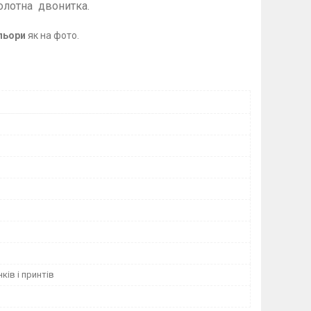
лотна
двонитка.
6,152,158,164
льори
як на фото.
ків і принтів