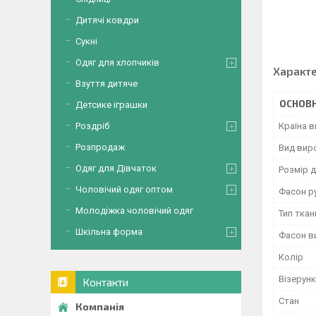
Виріб
Дитячі ковдри
Сукні
Одяг для хлопчиків
Характ
Взуття дитяче
ОСНОВН
Детсике іграшки
Роздріб
Країна 
Розпродаж
Вид вир
Одяг для Дівчаток
Розмір д
Чоловічий одяг оптом
Фасон р
Молодіжка чоловічий одяг
Тип ткан
Шкільна форма
Фасон в
Колір
Візерунк
Контакти
Стан