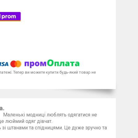
латежі. Тепер ви можете купити будь-який товар не
ка.
Маленькі модниці люблять одягатися не
ми. Джемпер — це люймий одяг дівчат.
підницями. Це дуже зручно та
ично.