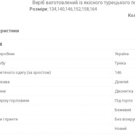
 виготовлений із якісного турецького по
Розміри:
134,140,14
Ко
еристики
І
виробник
Україна
обу
Туніка
итячого одягу (за зростом)
146
укава
Довгий
ини
Двонитка
ирізу горловини
Під горло
Бежевий
и і принти
Без візерун
Новий