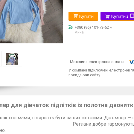
Купити
Купити з
+380 (96) 101-73-52
Анна
У компанії підключені електронні п
покидаючи сайту.
ер для дівчаток підлітків із полотна двонит
 ніж їхні мами, і старіють бути на них схожи
ани добре гармонують зі штанами та с
практ