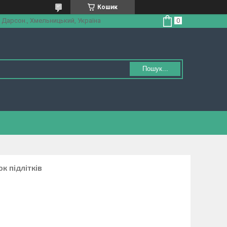
Кошик
 Дарсон., Хмельницький, Україна
Пошук...
к підлітків