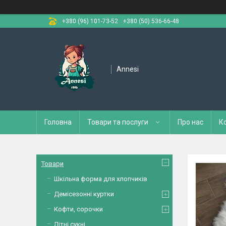
+380 (96) 101-73-52
+380 (50) 536-66-48
Annesi
Головна
Товари та послуги
Про нас
К
Товари
Шкільна форма для хлопчиків
Демісезонні куртки
Кофти, сорочки
Літні сукні