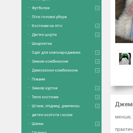
Футболки
Літні головні убори
Костюми на літо
Дитячі шорти
Шкарпетки
Одяг для новонароджених
Зимові комбінезони
Демісезонні комбінезони
Піжами
Зимові куртки
Теплі костюми
Джемп
Штани, спідниці, джигинсы
дитячі колготи і носки
менше,
Регл
Шапки
Спідниці