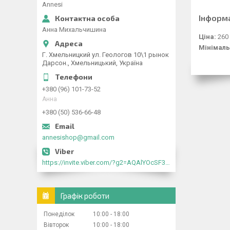
Annesi
Інформ
Анна Михальчишина
Ціна:
260
Мінімаль
Г. Хмельницкий ул. Геологов 10\1 рынок
Дарсон., Хмельницький, Україна
+380 (96) 101-73-52
Анна
+380 (50) 536-66-48
annesishop@gmail.com
https://invite.viber.com/?g2=AQAlYOcSF30rb0kdJdojYDWtk4sNE5eWPg2Om5jJmRlpJwnTwfwnCzMMxer2vioZ"
Графік роботи
Понеділок
10:00
18:00
Вівторок
10:00
18:00