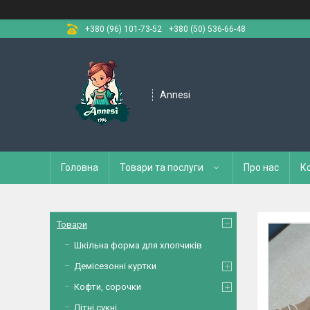
+380 (96) 101-73-52
+380 (50) 536-66-48
Annesi
Головна
Товари та послуги
Про нас
К
Товари
Шкільна форма для хлопчиків
Демісезонні куртки
Кофти, сорочки
Літні сукні