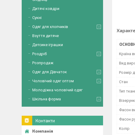
Вирі
Дитячі ковдри
Сукні
Одяг для хлопчиків
Характ
Взуття дитяче
ОСНОВН
Детсике іграшки
Роздріб
Країна 
Розпродаж
Вид вир
Одяг для Дівчаток
Розмір д
Чоловічий одяг оптом
Стан
Молодіжка чоловічий одяг
Тип ткан
Шкільна форма
Візерунк
Фасон в
Фасон р
Контакти
Колір