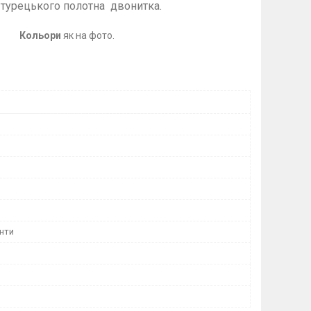
кого полотна
двонитка.
.
Кольори
як на фото.
инти