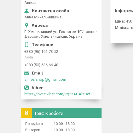
Annesi
Інформ
Анна Михальчишина
Ціна:
450
Мінімаль
Г. Хмельницкий ул. Геологов 10\1 рынок
Дарсон., Хмельницький, Україна
+380 (96) 101-73-52
Анна
+380 (50) 536-66-48
annesishop@gmail.com
https://invite.viber.com/?g2=AQAlYOcSF30rb0kdJdojYDWtk4sNE5eWPg2Om5jJmRlpJwnTwfwnCzMMxer2vioZ"
Графік роботи
Понеділок
10:00
18:00
Вівторок
10:00
18:00