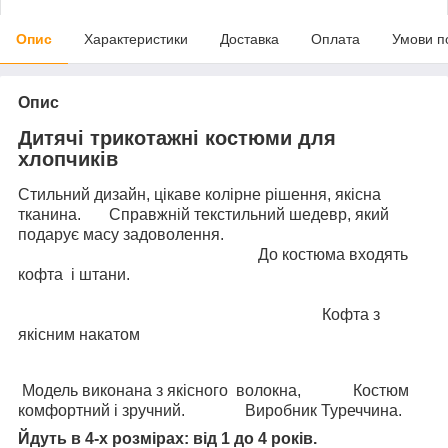
Опис
Характеристики
Доставка
Оплата
Умови п
Опис
Дитячі трикотажні костюми для
хлопчиків
Стильний дизайн, цікаве колірне рішення, якісна
тканина. Справжній текстильний шедевр, який
подарує масу задоволення.
До костюма входять
кофта і штани.
Кофта з
якісним накатом
Модель виконана з якісного волокна, Костюм
комфортний і зручний. Виробник Туреччина.
Йдуть в 4-х розмірах: від 1 до 4 років.