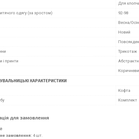
Для хлопч
итячого одягу (за зростом)
92-98
Весна/Осі
Новий
Повсякден
ини
Трикотаж
и і принти
Абстрактн
Коричневи
УВАЛЬНИЦЬКІ ХАРАКТЕРИСТИКИ
Кофта
обу
Комплект
ація для замовлення
 ₴
не замовлення:
4 шт.