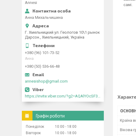
Annesi
самі.
Анна Михальчишина
Г. Хмельницкий ул. Геологов 10\1 рынок
Дарсон., Хмельницький, Україна
+380 (96) 101-73-52
Анна
+380 (50) 536-66-48
annesishop@gmail.com
https://invite.viber.com/?g2=AQAlYOcSF30rb0kdJdojYDWtk4sNE5eWPg2Om5jJmRlpJwnTwfwnCzMMxer2vioZ"
Характ
ОСНОВН
Графік роботи
Країна 
Понеділок
10:00
18:00
Вікова г
Вівторок
10:00
18:00