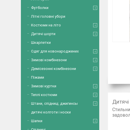
Футболки
Літні головні убори
Костюми на літо
Дитячі шорти
Шкарпетки
Одяг для новонароджених
Зимові комбінезони
Демісезонні комбінезони
Піжами
Зимові куртки
Теплі костюми
Дитячі
Штани, спідниці, джигинсы
Стильни
дитячі колготи і носки
зад
Шапки
Кофт
Спідниці