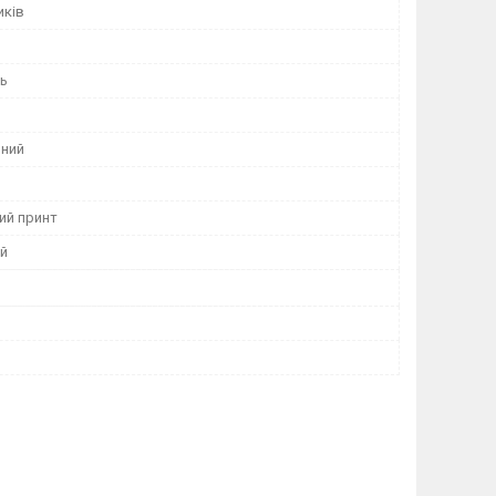
иків
нь
ний
ий принт
й