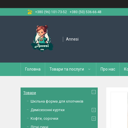
+380 (96) 101-73-52
+380 (50) 536-66-48
Annesi
Головна
Товари та послуги
Про нас
К
Товари
Шкільна форма для хлопчиків
Демісезонні куртки
Кофти, сорочки
Літні сукні