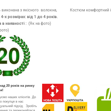
 виконана з якісного волокна, Костюм комфортний
4-х розмірах: від 1 до 4 років.
 в наявності :
(Як на фото)
 фото)
над 20 років на ринку
и!
уємо наших клієнтів. До
о покупця в нас
дуальний підхід. Зробіть
ення та переконайтеся