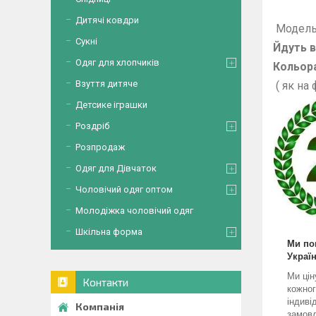
Дитячі ковдри
Модель
Сукні
Йдуть в 
Одяг для хлопчиків
Кольора
Взуття дитяче
( як на
Детсике іграшки
Роздріб
Розпродаж
Одяг для Дівчаток
Чоловічий одяг оптом
Молодіжка чоловічий одяг
Шкільна форма
Ми по
Україн
Ми цін
Контакти
кожног
індиві
замовл