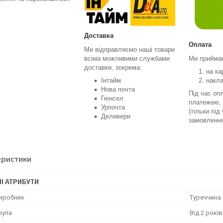
Доставка
Оплата
Ми відправляємо наші товари
всіма можливими службами
Ми прийма
доставки, зокрема:
на ка
Інтайм
накл
Нова почта
Під час оп
Гюнсел
платежею, 
Урпочта
(тільки під
Деливери
замовленн
еристики
І АТРИБУТИ
виробник
Туреччина
рупа
Від 2 років