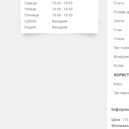
Стать
Середа
10:00
18:00
Четвер
10:00
18:00
Розмір д
Пʼятниця
10:00
18:00
Сезон
Субота
Вихідний
Неділя
Вихідний
Стан
Стиль
Тип ткан
Візерунк
Колір
КОРИСТ
Верх
Тип вир
Інформ
Ціна:
115
Мінімаль