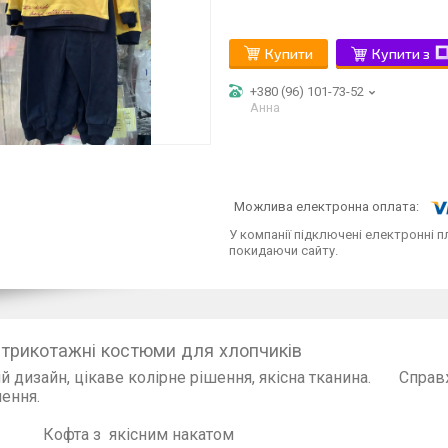
Купити
Купити з
+380 (96) 101-73-52
Анна
У компанії підключені електронні п
покидаючи сайту.
 трикотажні костюми для хлопчиків
й дизайн, цікаве колірне рішення, якісна тканина. Справ
оволення. До костюма вхо
а з якісним накатом