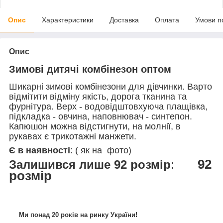
Опис
Характеристики
Доставка
Оплата
Умови п
Опис
Зимові дитячі комбінезон оптом
Шикарні зимові комбінезони для дівчинки. Варто
відмітити відміну якість, дорога тканина та
фурнітура. Верх - водовідштовхуюча плащівка,
підкладка - овчина, наповнювач - синтепон.
Капюшон можна відстигнути, на молнії, в
рукавах є трикотажні манжети.
Є в наявності
: ( як на фото)
92
Залишився лише 92 розмір
:
розмір
Ми понад 20 років на ринку України!