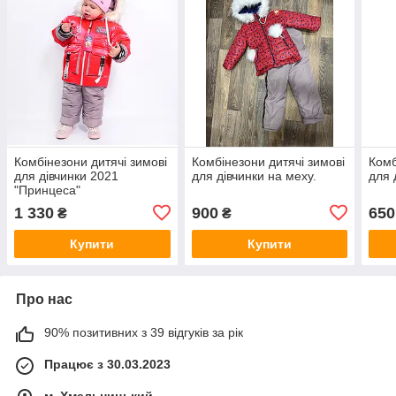
Комбінезони дитячі зимові
Комбінезони дитячі зимові
Комб
для дівчинки 2021
для дівчинки на меху.
для 
"Принцеса"
1 330
900
650
₴
₴
Купити
Купити
Про нас
90% позитивних з 39 відгуків за рік
Працює з 30.03.2023
м. Хмельницький