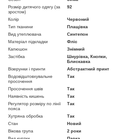
Розмір дитячого одягу (за
92
зростом)
Колір
Червоний
Тип тканини
Плащівка
Вид утеплювача
Синтепон
Матеріал підкладки
Фліс
Капюшон
Знімний
Застібка
Шнурівка, Кнопки,
Блискавка
Візерунки і принти
Абстрактний принт
Водовідштовхувальне
Так
просочення
Просочення швів
Так
Наявність кишень
Так
Регулятор розміру по лінії
Так
пояса
Хутряна обробка
Так
Стан
Новий
Вікова група
2 роки
Вид куртки
Парка