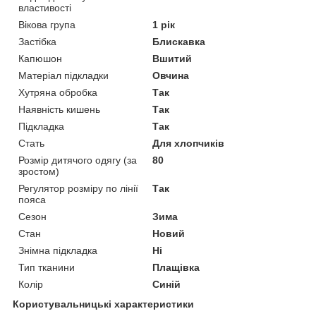
властивості
Вікова група
1 рік
Застібка
Блискавка
Капюшон
Вшитий
Матеріал підкладки
Овчина
Хутряна обробка
Так
Наявність кишень
Так
Підкладка
Так
Стать
Для хлопчиків
Розмір дитячого одягу (за
80
зростом)
Регулятор розміру по лінії
Так
пояса
Сезон
Зима
Стан
Новий
Знімна підкладка
Ні
Тип тканини
Плащівка
Колір
Синій
Користувальницькі характеристики