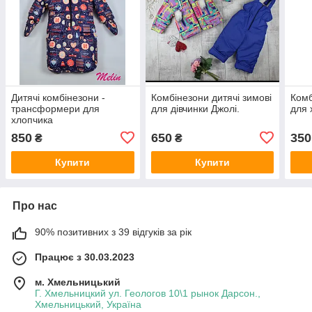
Дитячі комбінезони -
Комбінезони дитячі зимові
Комб
трансформери для
для дівчинки Джолі.
для 
хлопчика
850
650
350
₴
₴
Купити
Купити
Про нас
90% позитивних з 39 відгуків за рік
Працює з 30.03.2023
м. Хмельницький
Г. Хмельницкий ул. Геологов 10\1 рынок Дарсон.,
Хмельницький, Україна