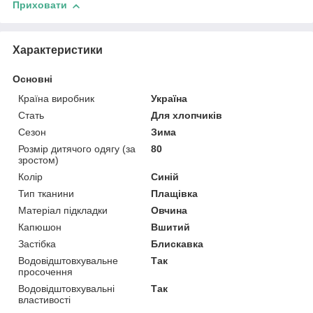
Приховати
Характеристики
Основні
Країна виробник
Україна
Стать
Для хлопчиків
Сезон
Зима
Розмір дитячого одягу (за
80
зростом)
Колір
Синій
Тип тканини
Плащівка
Матеріал підкладки
Овчина
Капюшон
Вшитий
Застібка
Блискавка
Водовідштовхувальне
Так
просочення
Водовідштовхувальні
Так
властивості