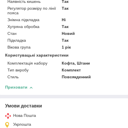
Наявність кишень
Так
Регулятор розміру по лінії
Так
пояса
Знімна підкладка
Ні
Хутряна обробка
Так
Стан
Новий
Підкладка
Так
Вікова група
1 рік
Користувацькі характеристики
Комплектація набору
Кофта, Штани
Тип виробу
Комплект
Стиль
Повсякденний
Приховати
Умови доставки
Нова Пошта
Укрпошта