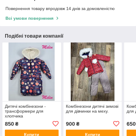
Повернення товару впродовж 14 днів за домовленістю
Всі умови повернення
Подібні товари компанії
Дитячі комбінезони -
Комбінезони дитячі зимові
Комб
трансформери для
для дівчинки на меху.
для 
хлопчика
850
900
650
₴
₴
Купити
Купити