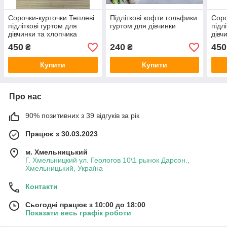
Сорочки-курточки Теплеві
Підліткові кофти гольфики
Соро
підліткові гуртом для
гуртом для дівчинки
підл
дівчинки та хлопчика
дівч
450
240
450
₴
₴
Купити
Купити
Про нас
90% позитивних з 39 відгуків за рік
Працює з 30.03.2023
м. Хмельницький
Г. Хмельницкий ул. Геологов 10\1 рынок Дарсон.,
Хмельницький, Україна
Контакти
Сьогодні працює з 10:00 до 18:00
Показати весь графік роботи