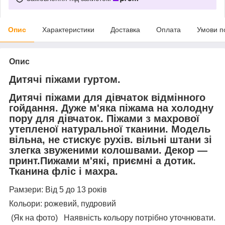
Опис
Характеристики
Доставка
Оплата
Умови п
Опис
Дитячі піжами гуртом.
Дитячі піжами для дівчаток відмінного
гойдання. Дуже м'яка піжама на холодну
пору для дівчаток. Піжами з махрової
утепленої натуральної тканини. Модель
вільна, не стискує рухів. вільні штани зі
злегка звуженими колошвами. Декор —
принт.Пижами м'які, приємні а дотик.
Тканина фліс і махра.
Рамзери: Від 5 до 13 років
Кольори: рожевий, пудровий
(Як на фото) Наявність кольору потрібно уточнювати.