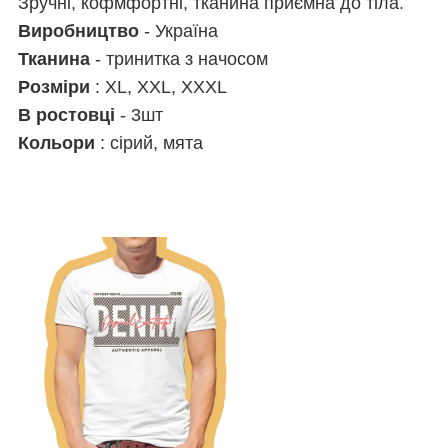
Зручні, кофмфортні, тканина приємна до тіла.
Виробництво
- Україна
Тканина
- тринитка з начосом
Розміри
: XL, XXL, XXXL
В ростовці
- 3шт
Кольори
: сірий, мята