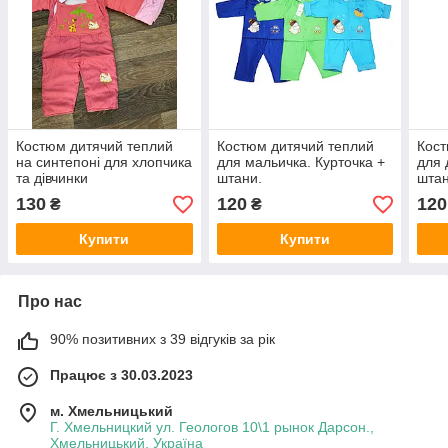
Костюм дитячий теплий
Костюм дитячий теплий
Кост
на синтепоні для хлопчика
для мальичка. Курточка +
для 
та дівчинки
штани.
штан
130
120
120
₴
₴
Купити
Купити
Про нас
90% позитивних з 39 відгуків за рік
Працює з 30.03.2023
м. Хмельницький
Г. Хмельницкий ул. Геологов 10\1 рынок Дарсон.,
Хмельницький, Україна