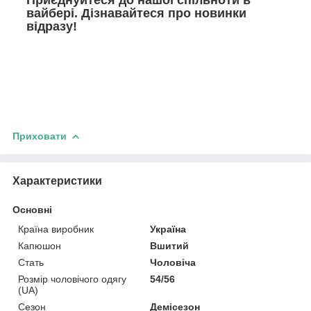
Приєднуйтеся до нашої спільноти в
вайбері. Дізнавайтеся про новинки
відразу!
Приховати
Характеристики
Основні
Країна виробник
Україна
Капюшон
Вшитий
Стать
Чоловіча
Розмір чоловічого одягу
54/56
(UA)
Сезон
Демісезон