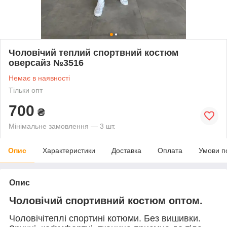
Чоловічий теплий спортвний костюм
оверсайз №3516
Немає в наявності
Тільки опт
700
₴
Мінімальне замовлення — 3 шт.
Опис
Характеристики
Доставка
Оплата
Умови п
Опис
Чоловічий спортивний костюм оптом.
Чоловічітеплі спортині котюми. Без вишивки.