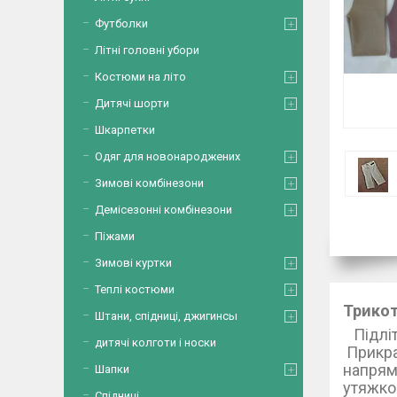
Футболки
Літні головні убори
Костюми на літо
Дитячі шорти
Шкарпетки
Одяг для новонароджених
Зимові комбінезони
Демісезонні комбінезони
Піжами
Зимові куртки
Теплі костюми
Трикот
Штани, спідниці, джигинсы
Підл
дитячі колготи і носки
Прикра
на
Шапки
утяжко
Спідниці