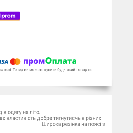
латежі. Тепер ви можете купити будь-який товар не
рактичних видів одягу на літо.
є властивість добре тягнутисчь в різних
інка на поясі з