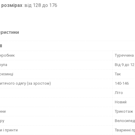
 розмірах
:від 12
еристики
І
виробник
Туреччина
рупа
Від 9 до 12
резинці
Так
итячого одягу (за зростом)
140-146
Літо
Новий
ини
Трикотаж
ару
Велосипед
и і принти
Тваринні п