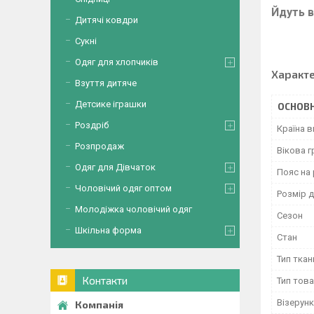
Йдуть в
Дитячі ковдри
Сукні
Одяг для хлопчиків
Характ
Взуття дитяче
Детсике іграшки
ОСНОВН
Роздріб
Країна 
Розпродаж
Вікова г
Одяг для Дівчаток
Пояс на 
Чоловічий одяг оптом
Розмір д
Молодіжка чоловічий одяг
Сезон
Шкільна форма
Стан
Тип ткан
Контакти
Тип тов
Візерунк