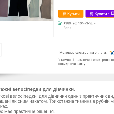
Купити
Купити з
+380 (96) 101-73-52
Анна
У компанії підключені електронні п
покидаючи сайту.
ажні велосіпедки для дівчинки.
іткові велосіпедки для дівчинки один з п
шені якісним накатом. Трикотажна тканина в рубчік ма
прямках. Широка рез
ю має практичне рішення.