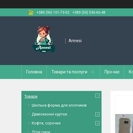
+380 (96) 101-73-52
+380 (50) 536-66-48
Annesi
Головна
Товари та послуги
Про нас
К
Товари
Шкільна форма для хлопчиків
Демісезонні куртки
Кофти, сорочки
Літні сукні