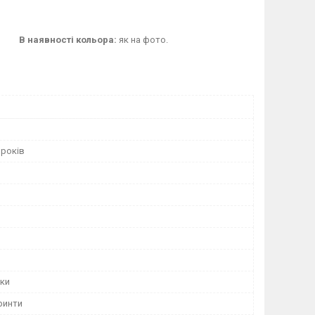
8 до 176
В наявності кольора:
як на фото.
 років
ки
ринти