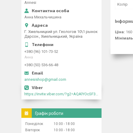
Annesi
Колір
Анна Михальчишина
Інформ
Г. Хмельницкий ул. Геологов 10\1 рынок
Ціна:
160
Дарсон., Хмельницький, Україна
Мінімаль
+380 (96) 101-73-52
Анна
+380 (50) 536-66-48
annesishop@gmail.com
https://invite.viber.com/?g2=AQAlYOcSF30rb0kdJdojYDWtk4sNE5eWPg2Om5jJmRlpJwnTwfwnCzMMxer2vioZ"
Графік роботи
Понеділок
10:00
18:00
Вівторок
10:00
18:00