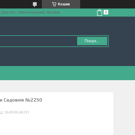
Кошик
 Дарсон., Хмельницький, Україна
Пошук...
ки Садовнік №2250
д:
364959646291