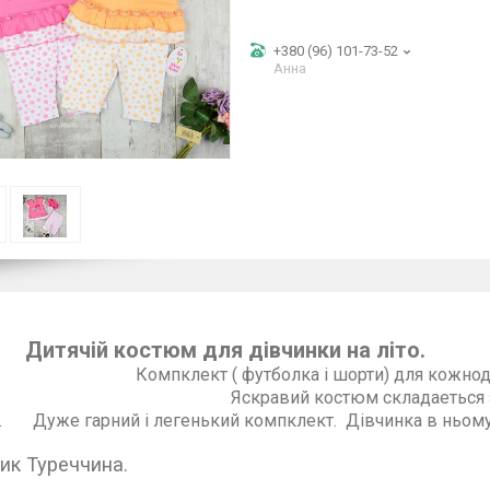
+380 (96) 101-73-52
Анна
Дитячій костюм для дівчинки на літо.
Компклект ( футболка і шор
вий костюм складаеться з футболки і ш
. Дуже гарний і легенький компклект. Дівчинка в ньому
ник Туреччина.