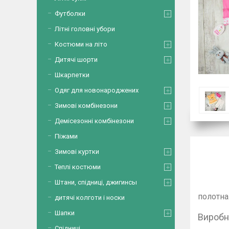
Футболки
Літні головні убори
Костюми на літо
Дитячі шорти
Шкарпетки
Одяг для новонароджених
Зимові комбінезони
Демісезонні комбінезони
Піжами
Зимові куртки
Теплі костюми
Штани, спідниці, джигинсы
Яскра
полотна
дитячі колготи і носки
Шапки
Вироб
Спідниці