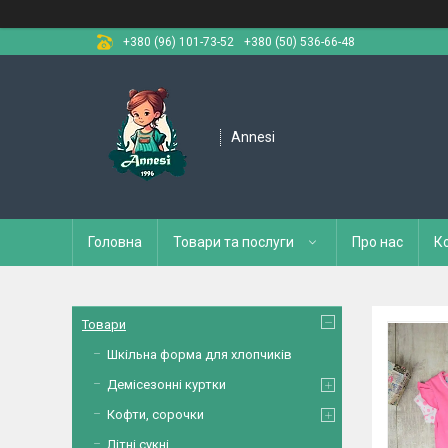
+380 (96) 101-73-52
+380 (50) 536-66-48
Annesi
Головна
Товари та послуги
Про нас
К
Товари
Шкільна форма для хлопчиків
Демісезонні куртки
Кофти, сорочки
Літні сукні