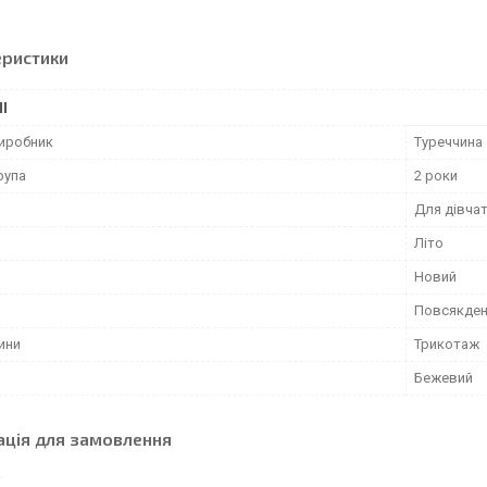
еристики
І
виробник
Туреччина
рупа
2 роки
Для дівча
Літо
Новий
Повсякден
ини
Трикотаж
Бежевий
ація для замовлення