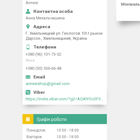
Annesi
Мінімаль
Анна Михальчишина
Г. Хмельницкий ул. Геологов 10\1 рынок
Дарсон., Хмельницький, Україна
+380 (96) 101-73-52
Анна
+380 (50) 536-66-48
annesishop@gmail.com
https://invite.viber.com/?g2=AQAlYOcSF30rb0kdJdojYDWtk4sNE5eWPg2Om5jJmRlpJwnTwfwnCzMMxer2vioZ"
Графік роботи
Понеділок
10:00
18:00
Вівторок
10:00
18:00