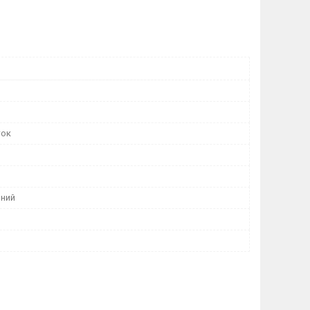
ток
ний