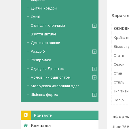
Дитячі ковдри
Характ
Сукні
Одяг для хлопчиків
ОСНОВН
Взуття дитяче
Країна 
Детсике іграшки
Вікова г
Роздріб
Стать
Розпродаж
Сезон
Одяг для Дівчаток
Стан
Чоловічий одяг оптом
Стиль
Молодіжка чоловічий одяг
Тип ткан
Шкільна форма
Колір
Контакти
Інформ
Ціна:
75 ₴