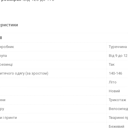
еристики
І
виробник
Туреччина
рупа
Від 9 до 12
резинці
Так
итячого одягу (за зростом)
140-146
Літо
Новий
ини
Трикотаж
ару
Велосипед
и і принти
Тваринні п
Бежевий