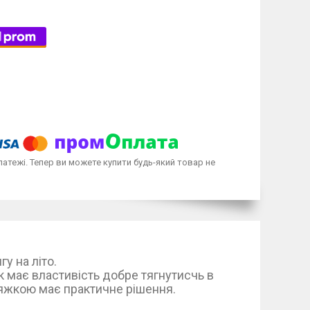
латежі. Тепер ви можете купити будь-який товар не
актичних видів одягу на літо.
має властивість добре тягнутисчь в
ою має практичне рішення.
8 до 176