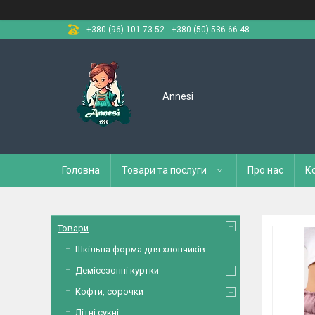
+380 (96) 101-73-52
+380 (50) 536-66-48
Annesi
Головна
Товари та послуги
Про нас
К
Товари
Шкільна форма для хлопчиків
Демісезонні куртки
Кофти, сорочки
Літні сукні