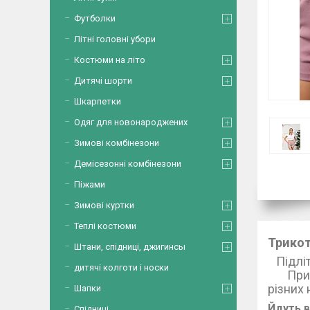
Футболки
Літні головні убори
Костюми на літо
Дитячі шорти
Шкарпетки
Одяг для новонароджених
Зимові комбінезони
Демісезонні комбінезони
Піжами
Зимові куртки
Теплі костюми
Трикот
Штани, спідниці, джигинсы
Підл
дитячі колготи і носки
Прикра
різни
Шапки
Йдуть в
Спідниці