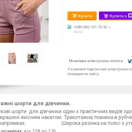
Купити
Купити з
+380 (96) 101-73-52
Анна
У компанії підключені електронні п
покидаючи сайту.
ажні шорти для дівчинки.
іткові шорти для дівчинки один з пр
шені якісним накатом. Трикотажна тканина в рубчік 
х напрямках. Широка резінка на поясі з утяжк
 розмірах
:від 12