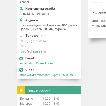
Annesi
Інформ
Анна Михальчишина
Ціна:
165
Г. Хмельницкий ул. Геологов 10\1 рынок
Мінімаль
Дарсон., Хмельницький, Україна
+380 (96) 101-73-52
Анна
+380 (50) 536-66-48
annesishop@gmail.com
https://invite.viber.com/?g2=AQAlYOcSF30rb0kdJdojYDWtk4sNE5eWPg2Om5jJmRlpJwnTwfwnCzMMxer2vioZ"
Графік роботи
Понеділок
10:00
18:00
Вівторок
10:00
18:00