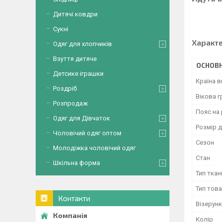
Дитячі ковдри
Сукні
Характ
Одяг для хлопчиків
Взуття дитяче
ОСНОВН
Детсике іграшки
Країна 
Роздріб
Вікова г
Розпродаж
Пояс на 
Одяг для Дівчаток
Розмір д
Чоловічий одяг оптом
Сезон
Молодіжка чоловічий одяг
Стан
Шкільна форма
Тип ткан
Тип тов
Контакти
Візерунк
Колір