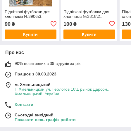
Підліткові футболки для
Підліткові футболки для
Підл
хлопчиків №3906\3.
хлопчиків №3818\2..
хлоп
90
100
130
₴
₴
Купити
Купити
Про нас
90% позитивних з 39 відгуків за рік
Працює з 30.03.2023
м. Хмельницький
Г. Хмельницкий ул. Геологов 10\1 рынок Дарсон.,
Хмельницький, Україна
Контакти
Сьогодні вихідний
Показати весь графік роботи