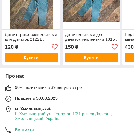
Дитячі трикотажні костюми
Дитячі костюми для
Підл
для дівчаток 21221 .
дівчаток тепленький 1815 .
дівча
120
150
430
₴
₴
Купити
Купити
Про нас
90% позитивних з 39 відгуків за рік
Працює з 30.03.2023
м. Хмельницький
Г. Хмельницкий ул. Геологов 10\1 рынок Дарсон.,
Хмельницький, Україна
Контакти