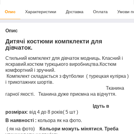
Опис
Характеристики
Доставка
Оплата
Умови п
Опис
Дитячі костюми компклекти для
дівчаток.
Стильний компклект для дівчаток модниць. Класний і
яскравий.костюм туркцького виробництва.Костюм
комфортний і зручний.
Компклект складається з футболки ( турецкая кулірка )
і трикотажних шортів.
Тканина
гарної якості. Тканина дуже приємна на відчуття.
Ідуть в
розмірах
: від 4 до 8 років( 5 шт )
В наявності :
кольора як на фото.
( як на фото)
Кольори можуть мінятися. Треба