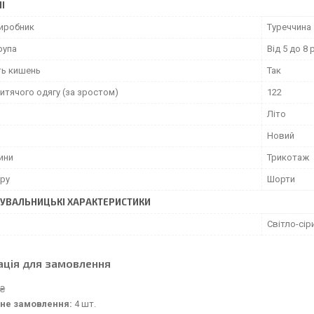
І
виробник
Туреччина
рупа
Від 5 до 8 
ть кишень
Так
итячого одягу (за зростом)
122
Літо
Новий
ини
Трикотаж
ару
Шорти
УВАЛЬНИЦЬКІ ХАРАКТЕРИСТИКИ
Світло-сір
ація для замовлення
 ₴
не замовлення:
4 шт.