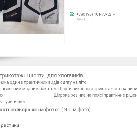
+380 (96) 101-73-52
Анна
ячі трикотажні шорти для хлоп
лопчика один з практичних видів одягу
ні якісним модним накатом. Шорти виконані з трикотажної тканини,
ках. Широка резінка на поясі практичне рішення. Шо
робник Туреччин
ості кольора як на фото:
( Як на фото).
еристики