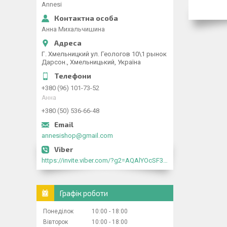
Annesi
Анна Михальчишина
Г. Хмельницкий ул. Геологов 10\1 рынок
Дарсон., Хмельницький, Україна
+380 (96) 101-73-52
Анна
+380 (50) 536-66-48
annesishop@gmail.com
https://invite.viber.com/?g2=AQAlYOcSF30rb0kdJdojYDWtk4sNE5eWPg2Om5jJmRlpJwnTwfwnCzMMxer2vioZ"
Графік роботи
Понеділок
10:00
18:00
Вівторок
10:00
18:00