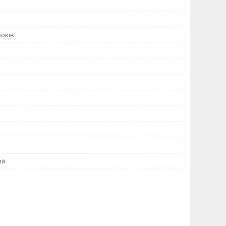
років
ий