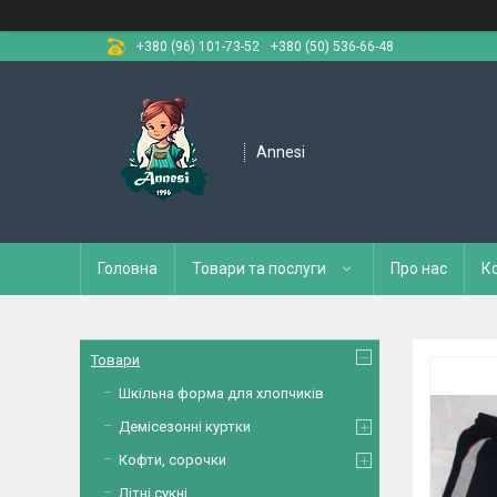
+380 (96) 101-73-52
+380 (50) 536-66-48
Annesi
Головна
Товари та послуги
Про нас
К
Товари
Шкільна форма для хлопчиків
Демісезонні куртки
Кофти, сорочки
Літні сукні