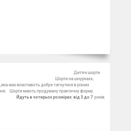
чиків.
Дитячі шорти
 на літо. Шорти на шнуркахх,
яка має властивість добре тягнутися в різних
рти мають продуману практичну форму.
а.
Йдуть в чотирьох розмірах: від 3 до 7
років.