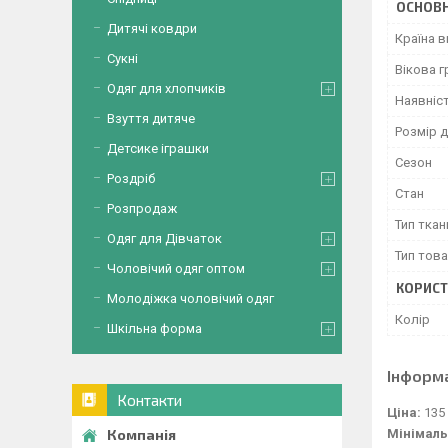
ОСНОВН
Дитячі ковдри
Країна 
Сукні
Вікова г
Одяг для хлопчиків
Наявніс
Взуття дитяче
Розмір д
Детсике іграшки
Сезон
Роздріб
Стан
Розпродаж
Тип ткан
Одяг для Дівчаток
Тип тов
Чоловічий одяг оптом
КОРИСТ
Молодіжка чоловічий одяг
Колір
Шкільна форма
Інформ
Контакти
Ціна:
135
Мінімаль