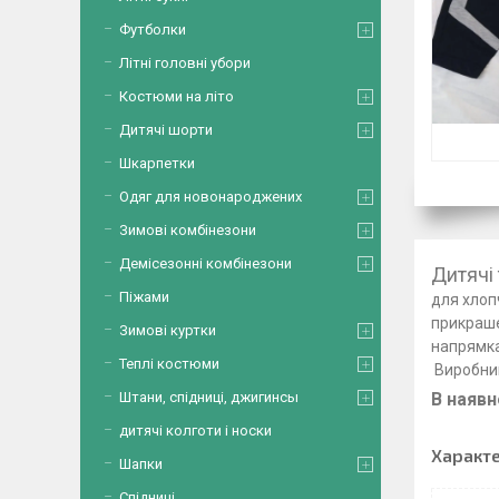
Футболки
Літні головні убори
Костюми на літо
Дитячі шорти
Шкарпетки
Одяг для новонароджених
Зимові комбінезони
Демісезонні комбінезони
Дит
Піжами
для х
прикраше
Зимові куртки
напрям
Теплі костюми
Ви
Штани, спідниці, джигинсы
В наявн
дитячі колготи і носки
Характ
Шапки
Спідниці