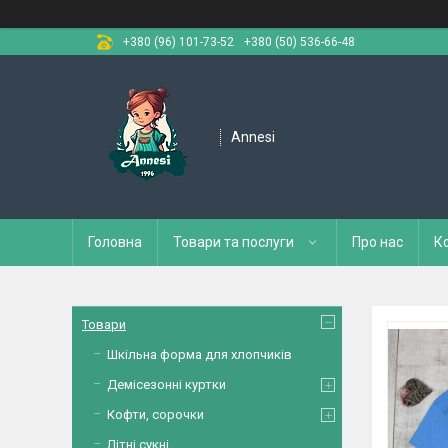
+380 (96) 101-73-52
+380 (50) 536-66-48
Annesi
Головна
Товари та послуги
Про нас
К
Товари
Шкільна форма для хлопчиків
Демісезонні куртки
Кофти, сорочки
Літні сукні