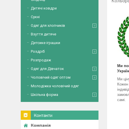
Кольор
Дитячі ковдри
Сукні
Одяг для хлопчиків
Взуття дитяче
Детсике іграшки
Роздріб
Розпродаж
Ми по
Одяг для Дівчаток
Україн
Чоловічий одяг оптом
Ми цін
Кожен
Молодіжка чоловічий одяг
індиві
Шкільна форма
замовл
самі.
Контакти