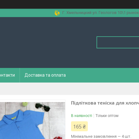
Г. Хмельницкий ул. Геологов 10\1 рынок
онтакти
Доставка та оплата
Підліткова теніска для хлопч
В наявності
Тільки оптом
165 ₴
Мінімальне замовлення — 4 шт.