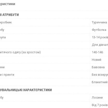
еристики
І АТРИБУТИ
виробник
Туреччина
обу
Футболка
рупа
13-14 рокі
Для дівча
итячого одягу (за зростом)
140-146
Новий
ини
Бавовна
и і принти
Без візерун
Блакитний
УВАЛЬНИЦЬКІ ХАРАКТЕРИСТИКИ
обу
Лосини
Від 7 років