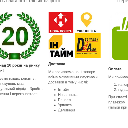
а в наявності: такі як на фото. Перед замовл
Доставка
над 20 років на ринку
Оплата
и!
Ми посилаємо наші товари
всіма можливими службами
Ми прийма
уємо наших клієнтів.
доставки в тому числі:
 покупець має
на ка
дуальний підхід. Зробіть
Інтайм
підш
ення і переконаєтеся
Нова почта
При сплаті
Гюнсел
платежом, 
Урпочта
(тільки пр
Деливери