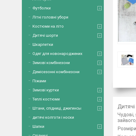
Футболки
Літні головні убори
Костюми на літо
Дитячі шорти
Шкарпетки
Одяг для новонароджених
Зимові комбінезони
Демісезонні комбінезони
Піжами
Зимові куртки
Теплі костюми
Дитячі
Штани, спідниці, джигинсы
Чудові, 
дитячі колготи і носки
зайвог
Шапки
Розміри 
Спідниці