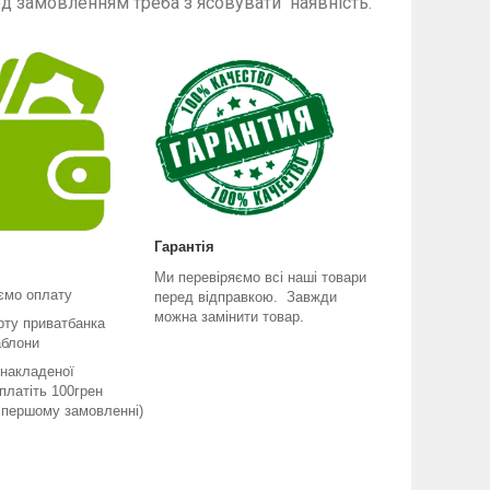
енням треба з ясовувати наявність.
Гарантія
Ми перевіряємо всі наші товари
ємо оплату
перед відправкою. Завжди
можна замінити товар.
рту приватбанка
аблони
 накладеної
платіть 100грен
и першому замовленні)