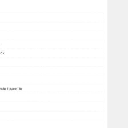
в
ток
ків і принтів