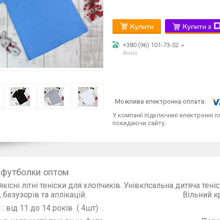
Купити
Купити з
+380 (96) 101-73-52
Анна
У компанії підключені електронні п
покидаючи сайту.
 футболки оптом
якісні літні теніски для хлопчиків. Унівкпсальна дитяча тені
о, безузорів та аплікацій. Вільний крій. Виро
: від 11 до 14 років ( 4шт) .