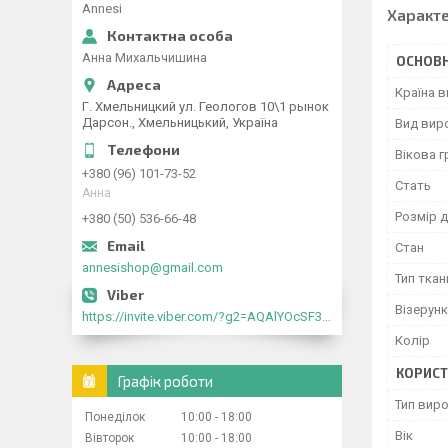
Annesi
Характ
Анна Михальчишина
ОСНОВН
Країна 
Г. Хмельницкий ул. Геологов 10\1 рынок
Дарсон., Хмельницький, Україна
Вид вир
Вікова г
+380 (96) 101-73-52
Стать
Анна
Розмір д
+380 (50) 536-66-48
Стан
annesishop@gmail.com
Тип ткан
Візерунк
https://invite.viber.com/?g2=AQAlYOcSF30rb0kdJdojYDWtk4sNE5eWPg2Om5jJmRlpJwnTwfwnCzMMxer2vioZ"
Колір
КОРИСТ
Графік роботи
Тип вир
Понеділок
10:00
18:00
Вік
Вівторок
10:00
18:00