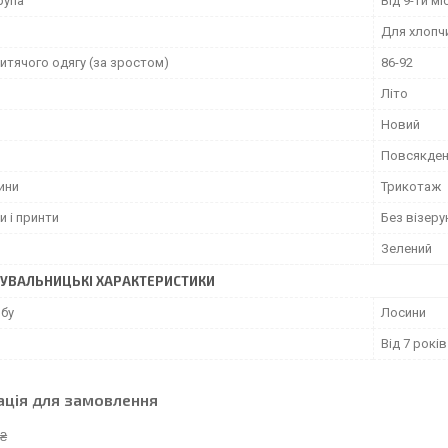
рупа
Від 9-ти мі
Для хлопч
итячого одягу (за зростом)
86-92
Літо
Новий
Повсякден
ини
Трикотаж
и і принти
Без візерун
Зелений
УВАЛЬНИЦЬКІ ХАРАКТЕРИСТИКИ
обу
Лосини
Від 7 років
ація для замовлення
 ₴