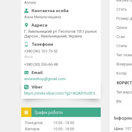
Вікова г
Annesi
Стать
Анна Михальчишина
Розмір д
Сезон
Г. Хмельницкий ул. Геологов 10\1 рынок
Дарсон., Хмельницький, Україна
Стан
Стиль
+380 (96) 101-73-52
Тип ткан
Анна
Візерунк
+380 (50) 536-66-48
Колір
annesishop@gmail.com
КОРИСТ
Тип вир
https://invite.viber.com/?g2=AQAlYOcSF30rb0kdJdojYDWtk4sNE5eWPg2Om5jJmRlpJwnTwfwnCzMMxer2vioZ"
Вік
Графік роботи
Інформ
Понеділок
10:00
18:00
Ціна:
157
Вівторок
10:00
18:00