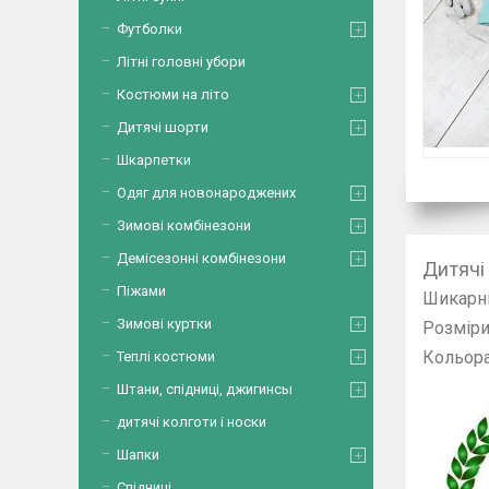
Футболки
Літні головні убори
Костюми на літо
Дитячі шорти
Шкарпетки
Одяг для новонароджених
Зимові комбінезони
Демісезонні комбінезони
Дитячі
Піжами
Шикарні
Зимові куртки
Розміри 
Кольор
Теплі костюми
Штани, спідниці, джигинсы
дитячі колготи і носки
Шапки
Спідниці