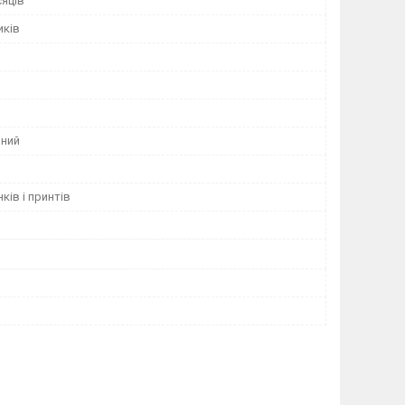
сяців
иків
ний
ків і принтів