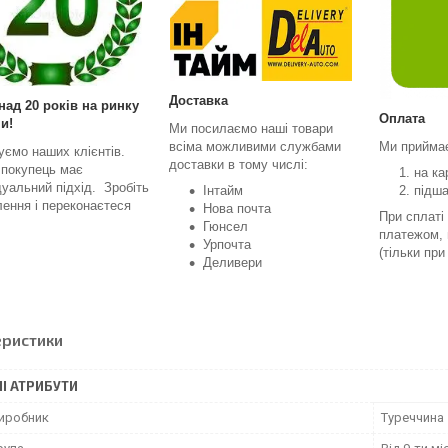
Доставка
над 20 років на ринку
Оплата
и!
Ми посилаємо наші товари
всіма можливими службами
Ми прийма
уємо наших клієнтів.
доставки в тому числі:
 покупець має
на ка
дуальний підхід. Зробіть
Інтайм
підш
ення і переконаєтеся
Нова почта
При сплаті
Гюнсел
платежом, 
Урпочта
(тільки пр
Деливери
еристики
І АТРИБУТИ
виробник
Туреччина