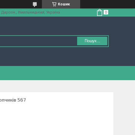
Кошик
 Дарсон., Хмельницький, Україна
Пошук...
опчиків 567