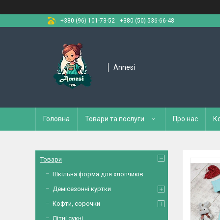
+380 (96) 101-73-52
+380 (50) 536-66-48
Annesi
Головна
Товари та послуги
Про нас
К
Товари
Шкільна форма для хлопчиків
Демісезонні куртки
Кофти, сорочки
Літні сукні