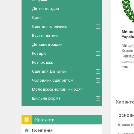
Дитячі ковдри
Сукні
Одяг для хлопчиків
Ми по
Взуття дитяче
Україн
Детсике іграшки
Ми цін
Кожен
Роздріб
індиві
замовл
Розпродаж
самі.
Одяг для Дівчаток
Чоловічий одяг оптом
Молодіжка чоловічий одяг
Шкільна форма
Характ
ОСНОВН
Контакти
Країна 