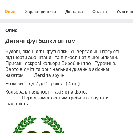
Опис
Характеристики
Доставка
Оплата
Умови п
Опис
Дитячі футболки оптом
Чудові, якісні літні футболки. Універсальні і пасують
під шорти або штани.. та в якості натільної білизни.
Приємні яскраві кольори.Виробництво - Туречина.
Варто відмітити оригінальний дизайн з якісним
накатом. Легкі та зручні
Розміри : від 2 до 5 років. ( 4 шт) .
Кольора в наявності: такі як на фото.
Перед замовленням треба з ясовувати
наявність.