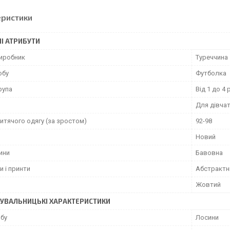
еристики
І АТРИБУТИ
виробник
Туреччина
обу
Футболка
рупа
Від 1 до 4 
Для дівча
итячого одягу (за зростом)
92-98
Новий
ини
Бавовна
и і принти
Абстрактн
Жовтий
УВАЛЬНИЦЬКІ ХАРАКТЕРИСТИКИ
обу
Лосини