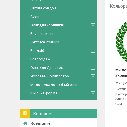
Кольор
Дитячі ковдри
Сукні
Одяг для хлопчиків
Взуття дитяче
Детсике іграшки
Роздріб
Розпродаж
Одяг для Дівчаток
Ми по
Україн
Чоловічий одяг оптом
Ми цін
Молодіжка чоловічий одяг
Кожен
Шкільна форма
індиві
замовл
самі.
Контакти