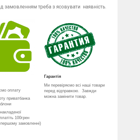
енням треба з ясовувати наявність.
Гарантія
Ми перевіряємо всі наші товари
ємо оплату
перед відправкою. Завжди
можна замінити товар.
рту приватбанка
аблони
 накладеної
платіть 100грен
и першому замовленні)