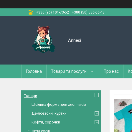
+380 (96) 101-73-52
+380 (50) 536-66-48
Annesi
Головна
Товари та послуги
Про нас
К
Товари
Шкільна форма для хлопчиків
Демісезонні куртки
Кофти, сорочки
Літні сукні