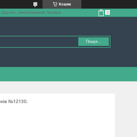
Кошик
 Дарсон., Хмельницький, Україна
Пошук...
ків №12130.