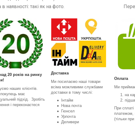
а в наявності: такі як на фото. Перед замовл
Доставка
над 20 років на ринку
Оплата
и!
Ми посилаємо наші товари
всіма можливими службами
Ми прийма
уємо наших клієнтів.
доставки в тому числі:
 покупець має
на ка
дуальний підхід. Зробіть
Інтайм
підш
ення і переконаєтеся
Нова почта
При сплаті
Гюнсел
платежом, 
Урпочта
(тільки пр
Деливери