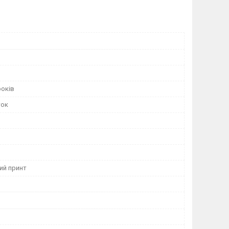
років
ток
ий принт