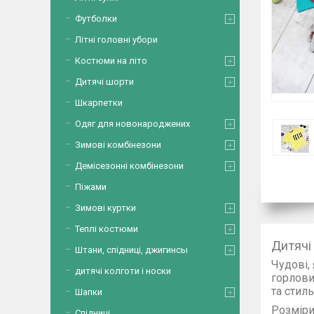
Футболки
Літні головні убори
Костюми на літо
Дитячі шорти
Шкарпетки
Одяг для новонароджених
Зимові комбінезони
Демісезонні комбінезони
Піжами
Зимові куртки
Теплі костюми
Дитячі
Штани, спідниці, джигинсы
Чудові,
дитячі колготи і носки
горлов
та стиль
Шапки
Розміри 
Спідниці