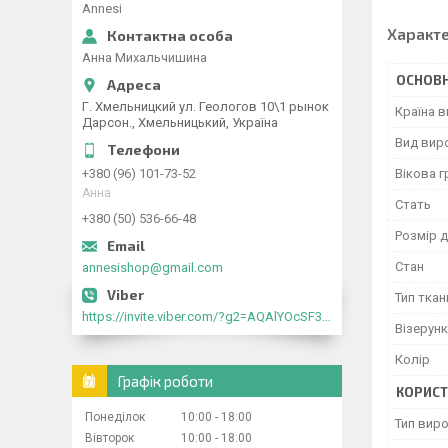
Annesi
Характ
Анна Михальчишина
ОСНОВН
Г. Хмельницкий ул. Геологов 10\1 рынок
Країна 
Дарсон., Хмельницький, Україна
Вид вир
+380 (96) 101-73-52
Вікова г
Анна
Стать
+380 (50) 536-66-48
Розмір д
Стан
annesishop@gmail.com
Тип ткан
https://invite.viber.com/?g2=AQAlYOcSF30rb0kdJdojYDWtk4sNE5eWPg2Om5jJmRlpJwnTwfwnCzMMxer2vioZ"
Візерунк
Колір
Графік роботи
КОРИСТ
Понеділок
10:00
18:00
Тип вир
Вівторок
10:00
18:00