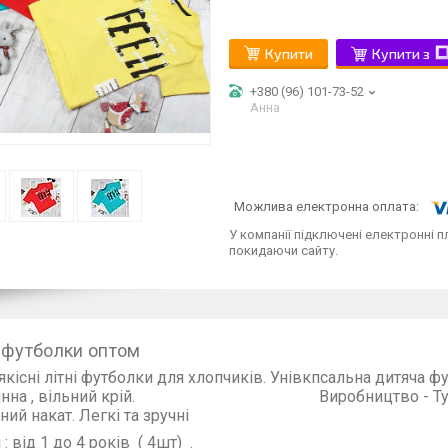
Купити
Купити з
+380 (96) 101-73-52
Анна
У компанії підключені електронні п
покидаючи сайту.
 футболки оптом
 якісні літні футболки для хлопчиків. Унівкпсальна дитяча ф
инна , вільний крій. Виробництво - Туречина. 
ний накат. Легкі та зручні
: від 1 до 4 років ( 4шт) .