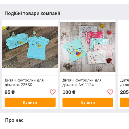
Подібні товари компанії
Дитячі футболки для
Дитячі футболки для
Дитя
дівчаток 22630.
дівчаток №11124
дівча
95
100
285
₴
₴
Купити
Купити
Про нас