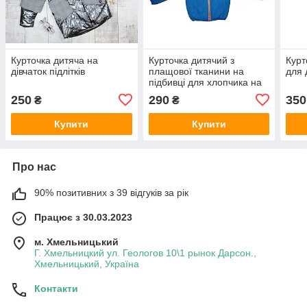
Курточка дитяча на
Курточка дитячий з
Курт
дівчаток підлітків
плащової тканини на
для 
підбивці для хлопчика на
осінь - весну Da132-134
250
290
350
₴
₴
Купити
Купити
Про нас
90% позитивних з 39 відгуків за рік
Працює з 30.03.2023
м. Хмельницький
Г. Хмельницкий ул. Геологов 10\1 рынок Дарсон.,
Хмельницький, Україна
Контакти