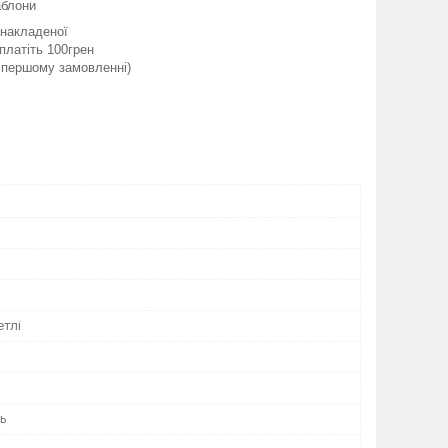
аблони
 накладеної
платіть 100грен
и першому замовленні)
етлі
нь