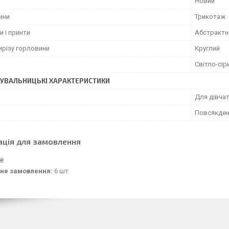
Новий
ини
Трикотаж
и і принти
Абстрактн
ирізу горловини
Круглий
Світло-сір
УВАЛЬНИЦЬКІ ХАРАКТЕРИСТИКИ
Для дівча
Повсякден
ація для замовлення
 ₴
не замовлення:
6 шт.