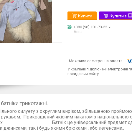
Купити
Купити з
+380 (96) 101-73-52
Анна
У компанії підключені електронні п
покидаючи сайту.
батніки трикотажні.
вільного силуету з округлим вирізом, збільшеною проймо
рукавом. Прикрашений якісним накатом з національною 
ах . Батнік це універсальний предмет одягу яки
ими джинсами, так і будь якими 