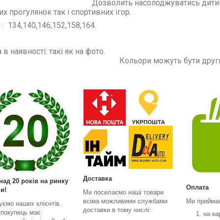
лить насолоджуватись дитинством з під
их прогулянок так і спортивних ігор.
 : 134,140,146,152,158,164
.
льора в наявності: 
ольори можуть б
еба уточнювати 
Доставка
над 20 років на ринку
Оплата
и!
Ми посилаємо наші товари
всіма можливими службами
Ми прийма
уємо наших клієнтів.
доставки в тому числі:
 покупець має
на ка