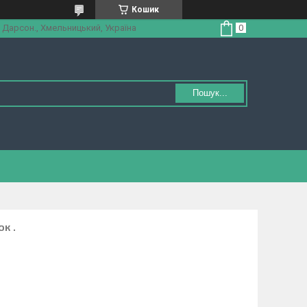
Кошик
 Дарсон., Хмельницький, Україна
Пошук...
к .