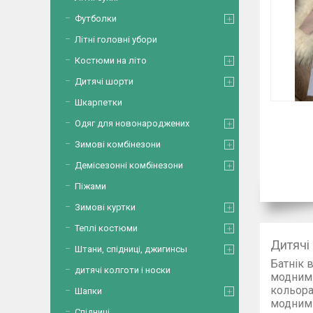
Футболки
Літні головні убори
Костюми на літо
Дитячі шорти
Шкарпетки
Одяг для новонароджених
Зимові комбінезони
Демісезонні комбінезони
Піжами
Зимові куртки
Теплі костюми
Дитячі 
Штани, спідниці, джигинсы
Батнік 
дитячі колготи і носки
модним 
кольор
Шапки
модн
Спідниці