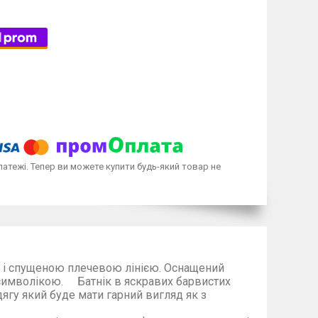
латежі. Тепер ви можете купити будь-який товар не
ю і спущеною плечевою лінією. Оснащений
символікою. Батнік в яскравих барвистих
й буде мати гарний вигляд як з
брюками , або легенсами..