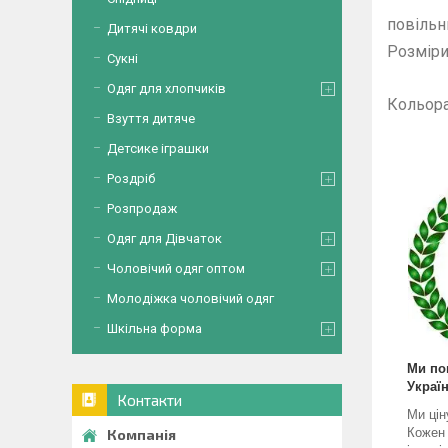
Дозво
повільн
Дитячі ковдри
Розміри
Сукні
Одяг для хлопчиків
Ко
Взуття дитяче
К
Тр
Детсике іграшки
Роздріб
Розпродаж
Одяг для Дівчаток
Чоловічий одяг оптом
Молодіжка чоловічий одяг
Шкільна форма
Ми по
Україн
Контакти
Ми цін
Кожен