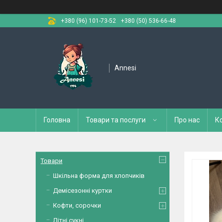
+380 (96) 101-73-52
+380 (50) 536-66-48
Annesi
Головна
Товари та послуги
Про нас
К
Товари
Шкільна форма для хлопчиків
Демісезонні куртки
Кофти, сорочки
Літні сукні