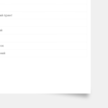
ий принт
ий
ток
ний