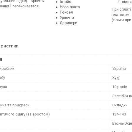
дуальний підхід. Зробіть
Інтайм
підш
ення і переконаєтеся
Нова почта
При сплаті
Гюнсел
платежом, 
Урпочта
(тільки пр
Деливери
еристики
І
виробник
Україна
обу
Худі
рупа
10 років
Застібки-п
ння та прикраси
Складки
итячого одягу (за зростом)
134-140
Весна/Осі