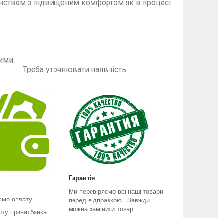
вищеним комфортом як в процесі
такі як на фото.
ути другими.
наявність.
Гарантія
Ми перевіряємо всі наші товари
ємо оплату
перед відправкою. Завжди
можна замінити товар.
рту приватбанка