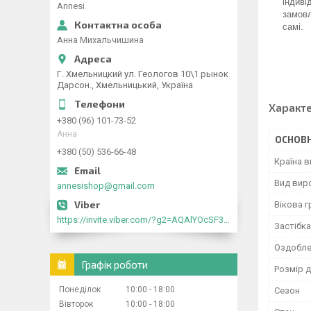
індиві
Annesi
замовл
самі.
Анна Михальчишина
Г. Хмельницкий ул. Геологов 10\1 рынок
Дарсон., Хмельницький, Україна
Характ
+380 (96) 101-73-52
Анна
ОСНОВН
+380 (50) 536-66-48
Країна 
Вид вир
annesishop@gmail.com
Вікова г
https://invite.viber.com/?g2=AQAlYOcSF30rb0kdJdojYDWtk4sNE5eWPg2Om5jJmRlpJwnTwfwnCzMMxer2vioZ"
Застібка
Оздобле
Графік роботи
Розмір д
Понеділок
10:00
18:00
Сезон
Вівторок
10:00
18:00