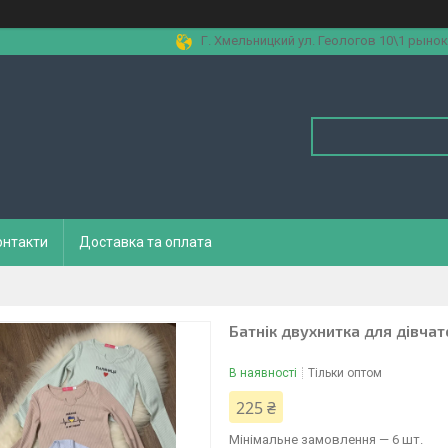
Г. Хмельницкий ул. Геологов 10\1 рынок
онтакти
Доставка та оплата
Батнік двухнитка для дівчато
В наявності
Тільки оптом
225 ₴
Мінімальне замовлення — 6 шт.