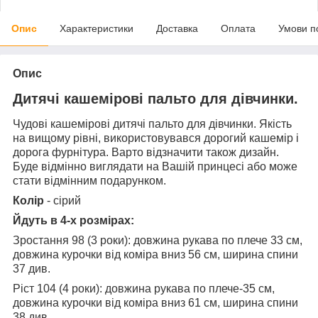
Опис
Характеристики
Доставка
Оплата
Умови п
Опис
Дитячі кашемірові пальто для дівчинки.
Чудові кашемірові дитячі пальто для дівчинки. Якість
на вищому рівні, використовувався дорогий кашемір і
дорога фурнітура. Варто відзначити також дизайн.
Буде відмінно виглядати на Вашій принцесі або може
стати відмінним подарунком.
Колір
- сірий
Йдуть в 4-х розмірах:
Зростання 98 (3 роки): довжина рукава по плече 33 см,
довжина курочки від коміра вниз 56 см, ширина спини
37 див.
Ріст 104 (4 роки): довжина рукава по плече-35 см,
довжина курочки від коміра вниз 61 см, ширина спини
38 див.