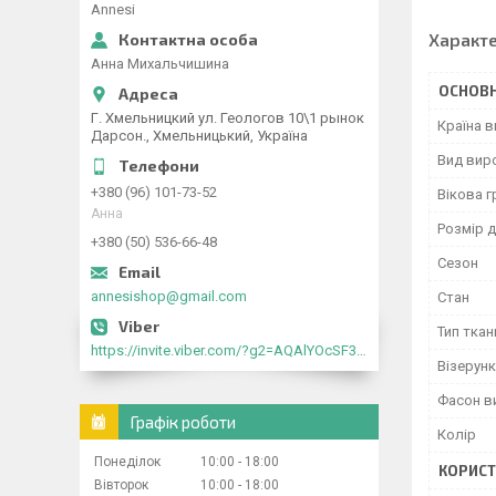
Annesi
Характ
Анна Михальчишина
ОСНОВН
Г. Хмельницкий ул. Геологов 10\1 рынок
Країна 
Дарсон., Хмельницький, Україна
Вид вир
+380 (96) 101-73-52
Вікова г
Анна
Розмір д
+380 (50) 536-66-48
Сезон
annesishop@gmail.com
Стан
Тип ткан
https://invite.viber.com/?g2=AQAlYOcSF30rb0kdJdojYDWtk4sNE5eWPg2Om5jJmRlpJwnTwfwnCzMMxer2vioZ"
Візерунк
Фасон в
Графік роботи
Колір
Понеділок
10:00
18:00
КОРИСТ
Вівторок
10:00
18:00