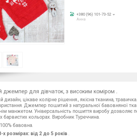
+380 (96) 101-73-52
Анна
й джемпер для дівчаток, з високим коміром .
й дизайн, цікаве колірне рішення., якісна тканина, травичк
ористання. Джемпер пошитий з натуральної бавовняної тка
нім манжетом. Універсальність пошиття виробу дозволяє по
х барвистих кольорах. Виробник Туреччина.
 100% бавовна.
3-х розмірах: від 2 до 5 років
.