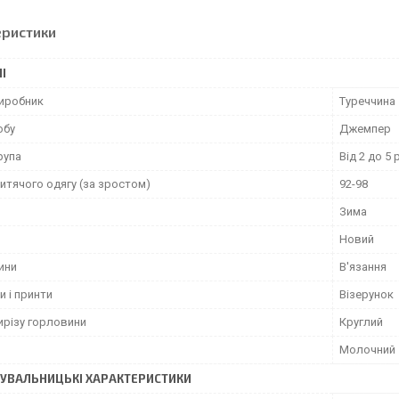
еристики
І
виробник
Туреччина
обу
Джемпер
рупа
Від 2 до 5 
итячого одягу (за зростом)
92-98
Зима
Новий
ини
В'язання
и і принти
Візерунок
ирізу горловини
Круглий
Молочний
УВАЛЬНИЦЬКІ ХАРАКТЕРИСТИКИ