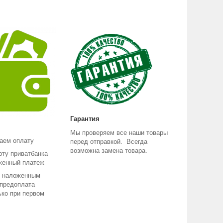
Гарантия
Мы проверяем все наши товары
аем оплату
перед отправкой. Всегда
возможна замена товара.
рту приватбанка
женный платеж
е наложенным
 предоплата
ько при первом