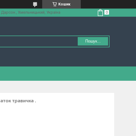
Кошик
 Дарсон., Хмельницький, Україна
Пошук...
аток травичка .