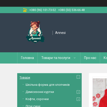
+380 (96) 101-73-52
+380 (50) 536-66-48
Annesi
Головна
Товари та послуги
Про нас
К
Товари
Шкільна форма для хлопчиків
Демісезонні куртки
Кофти, сорочки
Літні сукні