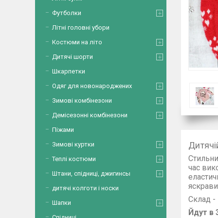
Футболки
Літні головні убори
Костюми на літо
Дитячі шорти
Шкарпетки
Одяг для новонароджених
Зимові комбінезони
Демісезонні комбінезони
Піжами
Дитячі
Зимові куртки
Стильни
Теплі костюми
час вик
Штани, спідниці, джигинсы
еластич
яскрави
дитячі колготи і носки
Склад -
Шапки
Йдут в 
Спідниці