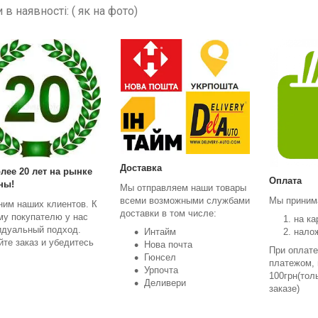
в наявності: ( як на фото)
Доставка
лее 20 лет на рынке
Оплата
ны!
Мы отправляем наши товары
всеми возможными службами
Мы приним
ним наших клиентов. К
доставки в том числе:
му покупателю у нас
на ка
идуальный подход.
Интайм
нало
те заказ и убедитесь
Нова почта
При оплат
Гюнсел
платежом,
Урпочта
100грн(тол
Деливери
заказе)