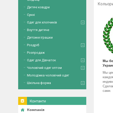
Кольори 
Дитячі ковдри
Сукні
Одяг для хлопчиків
Взуття дитяче
Детсике іграшки
Роздріб
Розпродаж
Одяг для Дівчаток
Мы бо
Украи
Чоловічий одяг оптом
Мы це
Молодіжка чоловічий одяг
каждо
индив
Шкільна форма
Сделай
сами.
Контакти