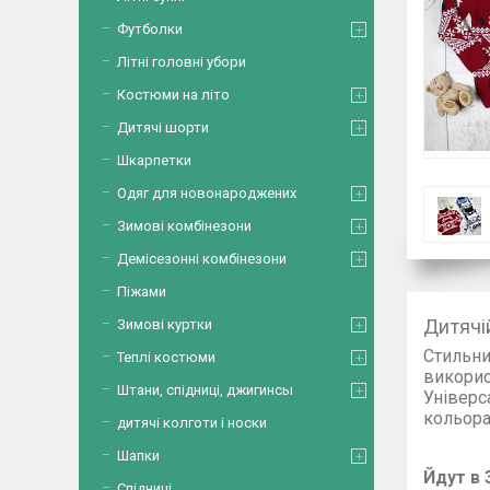
Футболки
Літні головні убори
Костюми на літо
Дитячі шорти
Шкарпетки
Одяг для новонароджених
Зимові комбінезони
Демісезонні комбінезони
Піжами
Дитячі
Зимові куртки
Стильни
Теплі костюми
викорис
Штани, спідниці, джигинсы
Універс
кольора
дитячі колготи і носки
Шапки
Йдут в 
Спідниці