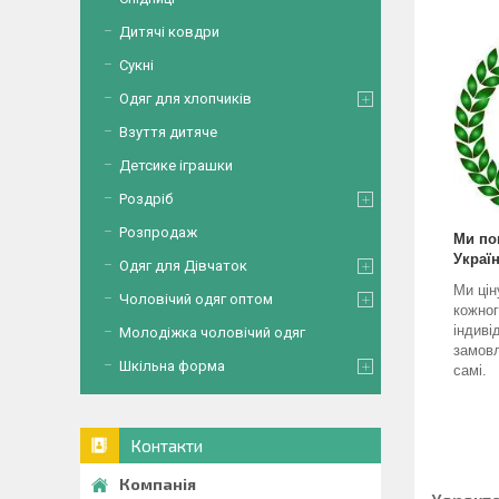
Дитячі ковдри
Сукні
Одяг для хлопчиків
Взуття дитяче
Детсике іграшки
Роздріб
Розпродаж
Ми по
Україн
Одяг для Дівчаток
Ми цін
Чоловічий одяг оптом
кожног
індиві
Молодіжка чоловічий одяг
замовл
Шкільна форма
самі.
Контакти