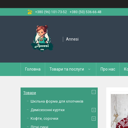
+380 (96) 101-73-52
+380 (50) 536-66-48
Annesi
Головна
Товари та послуги
Про нас
К
Товари
Шкільна форма для хлопчиків
Демісезонні куртки
Кофти, сорочки
Літні сукні