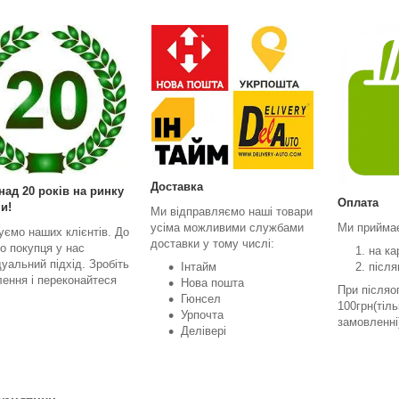
Доставка
над 20 років на ринку
Оплата
и!
Ми відправляємо наші товари
усіма можливими службами
Ми прийма
уємо наших клієнтів. До
доставки у тому числі:
о покупця у нас
на ка
дуальний підхід. Зробіть
Інтайм
після
ення і переконайтеся
Нова пошта
При післяо
Гюнсел
100грн(тіл
Урпочта
замовленні
Делівері