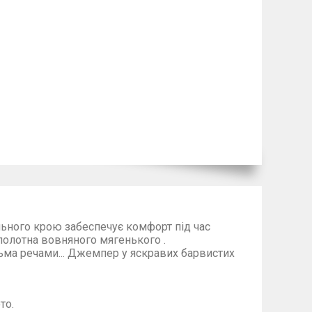
ільного крою забеспечує комфорт під час
полотна вовняного мягенького .
ма речами...
Джемпер у яскравих барвистих
ото
.