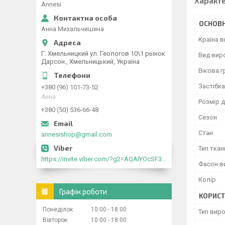
Характ
Annesi
ОСНОВН
Анна Михальчишина
Країна 
Г. Хмельницкий ул. Геологов 10\1 рынок
Вид вир
Дарсон., Хмельницький, Україна
Вікова г
Застібка
+380 (96) 101-73-52
Анна
Розмір д
+380 (50) 536-66-48
Сезон
Стан
annesishop@gmail.com
Тип ткан
https://invite.viber.com/?g2=AQAlYOcSF30rb0kdJdojYDWtk4sNE5eWPg2Om5jJmRlpJwnTwfwnCzMMxer2vioZ"
Фасон в
Колір
Графік роботи
КОРИСТ
Понеділок
10:00
18:00
Тип вир
Вівторок
10:00
18:00