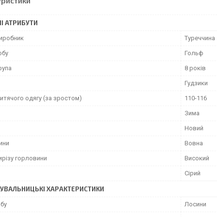
еристики
І АТРИБУТИ
виробник
Туреччина
обу
Гольф
рупа
8 років
Гудзики
итячого одягу (за зростом)
110-116
Зима
Новий
ини
Вовна
ирізу горловини
Високий
Сірий
УВАЛЬНИЦЬКІ ХАРАКТЕРИСТИКИ
обу
Лосини