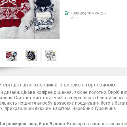
+380 (96) 101-73-52
Анна
й світшот для хлопчиків, з високою горловиною.
й дизайн, цікаве колірне рішення., якісне полотно. Виріб в
тання. Світшот виготовлений з натурального бавовняного 
альність пошиття виробу дозволяє поєднувати його з багать
х, прикрашений якісним накатом. Виробник Туреччина.
3-х розмірах: ввід 6 до 9 років
. Кольора в навності як на ф