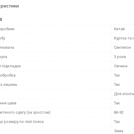
еристики
І
виробник
Китай
обу
Куртка та 
плювача
Синтепон
рупа
3 роки
л підкладки
Овчина
 обробка
Так
ть кишень
Так
Для хлопч
ння швів
Так
итячого одягу (за зростом)
86-92
р розміру по лінії пояса
Так
Зима