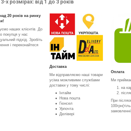
 3-х розмірах: від 1 до 3 років
над 20 років на ринку
и!
уємо наших клієнтів. До
о покупця у нас
дуальний підхід. Зробіть
ення і переконайтеся
Доставка
Оплата
Ми відправляємо наші товари
усіма можливими службами
Ми прийма
доставки у тому числі:
на ка
Інтайм
після
Нова пошта
При післяо
Гюнсел
100грн(тіл
Урпочта
замовленні
Делівері