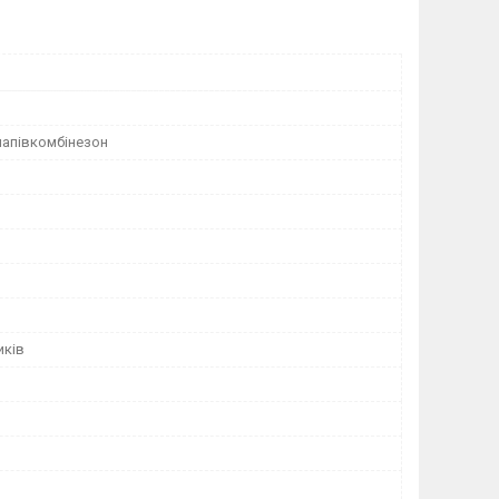
напівкомбінезон
иків