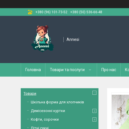
+380 (96) 101-73-52
+380 (50) 536-66-48
Annesi
Головна
Товари та послуги
Про нас
К
Товари
Шкільна форма для хлопчиків
Демісезонні куртки
Кофти, сорочки
Літні сукні