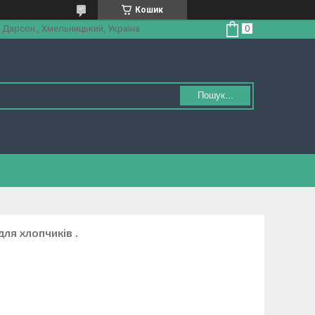
Кошик
 Дарсон., Хмельницький, Україна
Пошук...
ля хлопчиків .