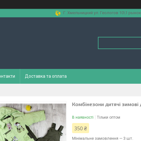
Г. Хмельницкий ул. Геологов 10\1 рынок
онтакти
Доставка та оплата
Комбінезони дитячі зимові д
В наявності
Тільки оптом
350 ₴
Мінімальне замовлення — 3 шт.