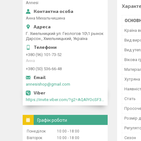
Annesi
Характ
Анна Михальчишина
ОСНОВН
Країна 
Г. Хмельницкий ул. Геологов 10\1 рынок
Дарсон., Хмельницький, Україна
Вид вир
Вид уте
+380 (96) 101-73-52
Вікова г
Анна
+380 (50) 536-66-48
Матеріа
Хутряна
annesishop@gmail.com
Наявніс
Стать
https://invite.viber.com/?g2=AQAlYOcSF30rb0kdJdojYDWtk4sNE5eWPg2Om5jJmRlpJwnTwfwnCzMMxer2vioZ"
Просоче
Розмір д
Графік роботи
Регулято
Понеділок
10:00
18:00
Сезон
Вівторок
10:00
18:00