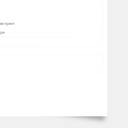
ий принт
ори