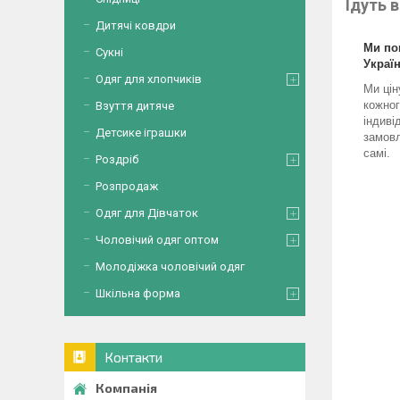
Ідуть в
Дитячі ковдри
Ми по
Сукні
Україн
Одяг для хлопчиків
Ми цін
кожног
Взуття дитяче
індиві
Детсике іграшки
замовл
самі.
Роздріб
Розпродаж
Одяг для Дівчаток
Чоловічий одяг оптом
Молодіжка чоловічий одяг
Шкільна форма
Контакти