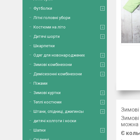
Футболки
Літні головні убори
Костюми на літо
Дитячі шорти
Шкарпетки
Одяг для новонароджених
Зимові комбінезони
Демісезонні комбінезони
Піжами
Зимові куртки
Теплі костюми
Зимові
Штани, спідниці, джигинсы
Зимові
дитячі колготи і носки
можна в
Шапки
Є коль
Спідниці