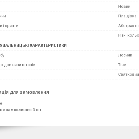
Новий
ини
Плащівка
и і принти
Абстрактн
Різні коль
УВАЛЬНИЦЬКІ ХАРАКТЕРИСТИКИ
обу
Лосини
ор довжини штанів
True
Святковий
ація для замовлення
 ₴
не замовлення:
3 шт.