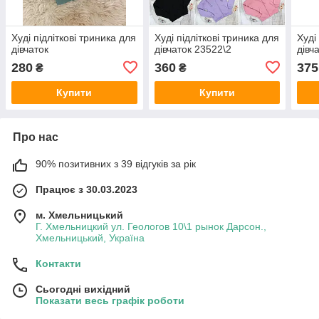
Худі підліткові триника для
Худі підліткові триника для
Худі
дівчаток
дівчаток 23522\2
дівч
280
360
375
₴
₴
Купити
Купити
Про нас
90% позитивних з 39 відгуків за рік
Працює з 30.03.2023
м. Хмельницький
Г. Хмельницкий ул. Геологов 10\1 рынок Дарсон.,
Хмельницький, Україна
Контакти
Сьогодні вихідний
Показати весь графік роботи