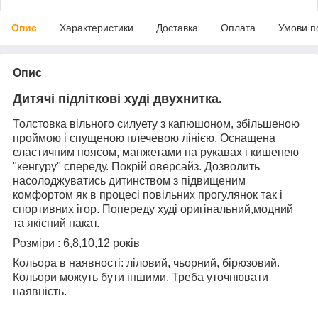
Опис
Характеристики
Доставка
Оплата
Умови п
Опис
Дитячі підліткові худі двухнитка.
Толстовка вільного силуету з капюшоном, збільшеною
проймою і спущеною плечевою лінією. Оснащена
еластичним поясом, манжетами на рукавах і кишенею
"кенгуру" спереду. Покрій оверсайз. Дозволить
насолоджуватись дитинством з підвищеним
комфортом як в процесі повільних прогулянок так і
спортивних ігор. Попереду худі оригінальний,модний
та якісний накат.
Розміри : 6,8,10,12 років
Кольора в наявності: ліловий, чьорний, бірюзовий.
Кольори можуть бути іншими. Треба уточнювати
наявність.