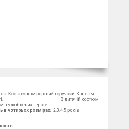
іток. Костюм комфортний і зручний. Костюм
на гарної якості. В дитячій костюм
крашено накатом з улюблених героїв.
ть в чотирьох розмірах
: 2,3,4,5 років
ність.