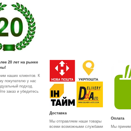
лее 20 лет на рынке
ны!
ним наших клиентов. К
му покупателю у нас
идуальный подход.
те заказ и убедитесь
Доставка
Оплата
Мы отправляем наши товары
всеми возможными службами
Мы приним