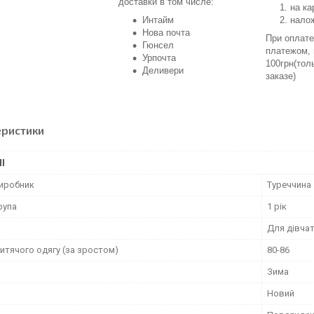
доставки в том числе:
на ка
Интайм
нало
Нова почта
При оплат
Гюнсел
платежом,
Урпочта
100грн(тол
Деливери
заказе)
еристики
І
виробник
Туреччина
рупа
1 рік
Для дівча
итячого одягу (за зростом)
80-86
Зима
Новий