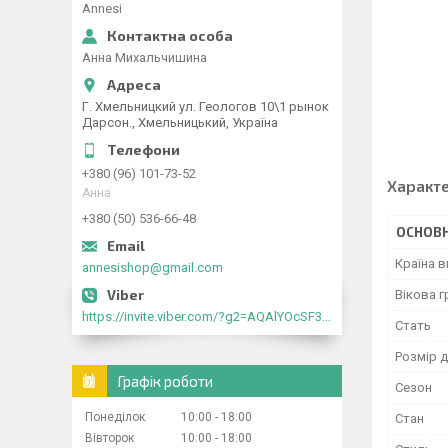
Annesi
Анна Михальчишина
Г. Хмельницкий ул. Геологов 10\1 рынок
Дарсон., Хмельницький, Україна
+380 (96) 101-73-52
Характ
Анна
+380 (50) 536-66-48
ОСНОВН
Країна 
annesishop@gmail.com
Вікова г
https://invite.viber.com/?g2=AQAlYOcSF30rb0kdJdojYDWtk4sNE5eWPg2Om5jJmRlpJwnTwfwnCzMMxer2vioZ"
Стать
Розмір д
Графік роботи
Сезон
Понеділок
10:00
18:00
Стан
Вівторок
10:00
18:00