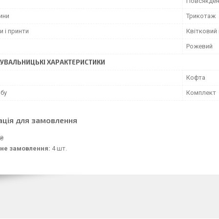
Повсякден
ини
Трикотаж
и і принти
Квітковий 
Рожевий
УВАЛЬНИЦЬКІ ХАРАКТЕРИСТИКИ
Кофта
обу
Комплект
ація для замовлення
 ₴
не замовлення:
4 шт.