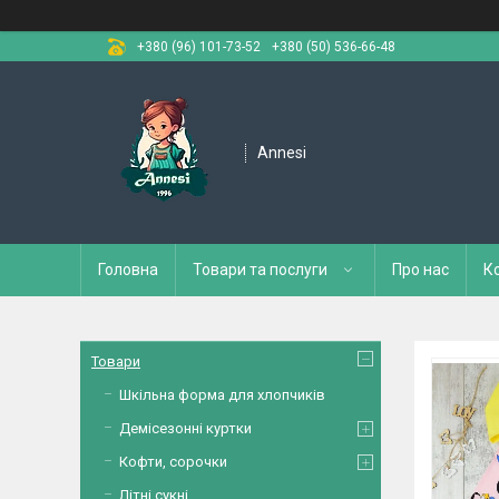
+380 (96) 101-73-52
+380 (50) 536-66-48
Annesi
Головна
Товари та послуги
Про нас
К
Товари
Шкільна форма для хлопчиків
Демісезонні куртки
Кофти, сорочки
Літні сукні