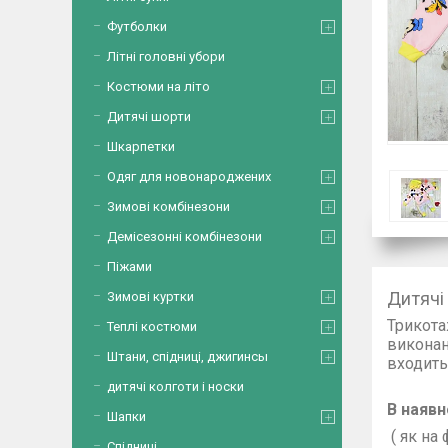
Футболки
Літні головні убори
Костюми на літо
Дитячі шорти
Шкарпетки
Одяг для новонароджених
Зимові комбінезони
Демісезонні комбінезони
Піжами
Дитячі
Зимові куртки
Трикота
Теплі костюми
викон
Штани, спідниці, джигинсы
входи
Ту
дитячі колготи і носки
В наявно
Шапки
( як на
Спідниці