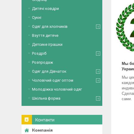
Дитячі ковдри
Сукні
Одяг для хлопчиків
Взуття дитяче
Детсике іграшки
Роздріб
Розпродаж
Мы бо
Украи
Одяг для Дівчаток
Мы це
Чоловічий одяг оптом
каждо
индив
Молодіжка чоловічий одяг
Сделай
Шкільна форма
сами.
Контакти