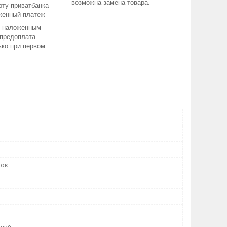
возможна замена товара.
рту приватбанка
женный платеж
е наложенным
 предоплата
ько при первом
ток