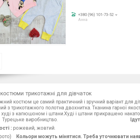
+380 (96) 101-73-52
Анна
 костюми трикотажні для дівчаток
жний костюм це самий практичний і зручний варіант для д
аний з трикотажного полотна двохнитка. Ткани
ть худі з капюшоном і штани.Худі і штани при
рецьке виробництво.
Іду
сті :
рожевий, жовтий.
 фото)
Кольори можуть мінятися. Треба уточнювати наяв