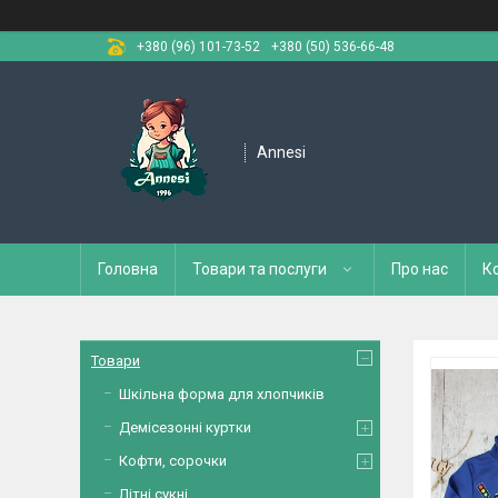
+380 (96) 101-73-52
+380 (50) 536-66-48
Annesi
Головна
Товари та послуги
Про нас
К
Товари
Шкільна форма для хлопчиків
Демісезонні куртки
Кофти, сорочки
Літні сукні