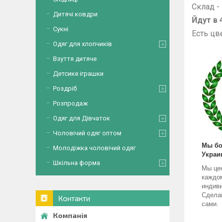
Склад -
Дитячі ковдри
Йдут в 4
Сукні
Есть цве
Одяг для хлопчиків
Взуття дитяче
Детсике іграшки
Роздріб
Розпродаж
Одяг для Дівчаток
Чоловічий одяг оптом
Мы бо
Молодіжка чоловічий одяг
Украи
Шкільна форма
Мы це
каждо
индив
Сделай
Контакти
сами.