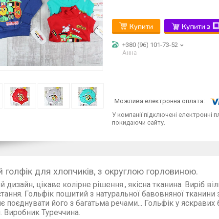
Купити
Купити з
+380 (96) 101-73-52
Анна
У компанії підключені електронні п
покидаючи сайту.
й голфік для хлопчиків, з округлою горловиною.
й дизайн, цікаве колірне рішення., якісна тканина. Виріб в
тання. Гольфік пошитий з натуральної бавовняної тканини 
є поєднувати його з багатьма речами...
Гольфік у яскравих 
. Виробник Туреччина.