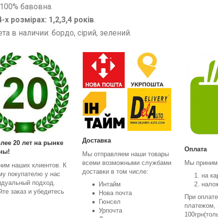
 100% бавовна.
-х розмірах: 1,2,3,4 років
.
та в наличии: бордо, сірий, зелений.
Доставка
лее 20 лет на рынке
Оплата
ны!
Мы отправляем наши товары
всеми возможными службами
Мы приним
ним наших клиентов. К
доставки в том числе:
му покупателю у нас
на ка
идуальный подход.
Интайм
нало
те заказ и убедитесь
Нова почта
При оплат
Гюнсел
платежом,
Урпочта
100грн(тол