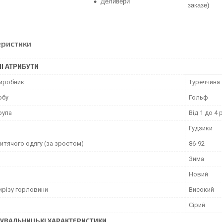
Деливери
заказе)
еристики
І АТРИБУТИ
виробник
Туреччина
обу
Гольф
рупа
Від 1 до 4 
Гудзики
итячого одягу (за зростом)
86-92
Зима
Новий
ирізу горловини
Високий
Сірий
УВАЛЬНИЦЬКІ ХАРАКТЕРИСТИКИ