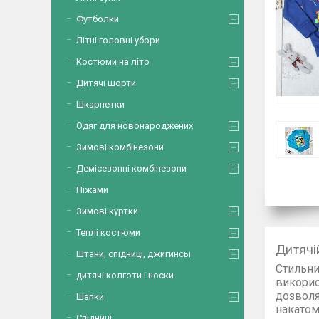
Футболки
Літні головні убори
Костюми на літо
Дитячі шорти
Шкарпетки
Одяг для новонароджених
Зимові комбінезони
Демісезонні комбінезони
Піжами
Зимові куртки
Теплі костюми
Дитячі
Штани, спідниці, джигинсы
Стильни
дитячі колготи і носки
викорис
дозволя
Шапки
накатом
Спідниці