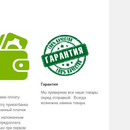
Гарантия
Мы проверяем все наши товары
аем оплату
перед отправкой. Всегда
возможна замена товара.
рту приватбанка
женный платеж
е наложенным
 предоплата
ько при первом