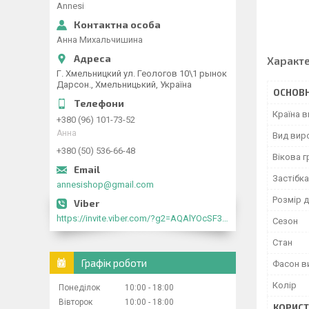
Annesi
Анна Михальчишина
Характ
Г. Хмельницкий ул. Геологов 10\1 рынок
Дарсон., Хмельницький, Україна
ОСНОВН
Країна 
+380 (96) 101-73-52
Анна
Вид вир
+380 (50) 536-66-48
Вікова г
Застібка
annesishop@gmail.com
Розмір д
https://invite.viber.com/?g2=AQAlYOcSF30rb0kdJdojYDWtk4sNE5eWPg2Om5jJmRlpJwnTwfwnCzMMxer2vioZ"
Сезон
Стан
Графік роботи
Фасон в
Колір
Понеділок
10:00
18:00
Вівторок
10:00
18:00
КОРИСТ