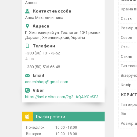
Annesi
Країна 
Анна Михальчишина
Стать
Розмір д
Г. Хмельницкий ул. Геологов 10\1 рынок
Дарсон., Хмельницький, Україна
Сезон
Стан
+380 (96) 101-73-52
Стиль
Анна
Тип ткан
+380 (50) 536-66-48
Візерунк
annesishop@gmail.com
Колір
КОРИСТ
https://invite.viber.com/?g2=AQAlYOcSF30rb0kdJdojYDWtk4sNE5eWPg2Om5jJmRlpJwnTwfwnCzMMxer2vioZ"
Тип вир
Вік
Графік роботи
Розмір д
Понеділок
10:00
18:00
Вівторок
10:00
18:00