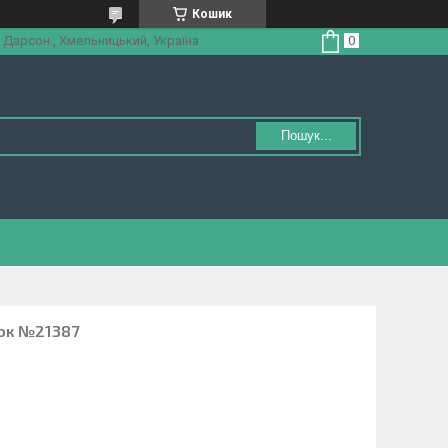
Кошик
 Дарсон., Хмельницький, Україна
Пошук...
ток №21387