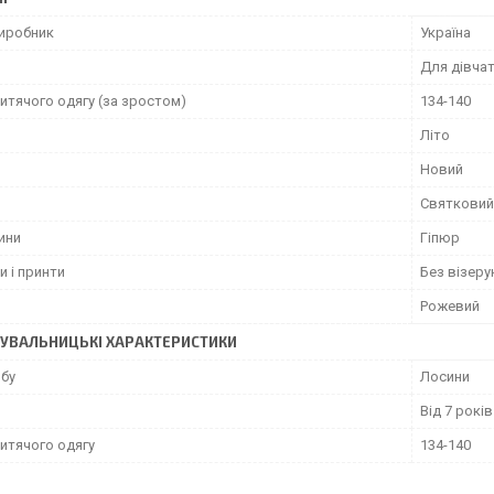
виробник
Україна
Для дівча
итячого одягу (за зростом)
134-140
Літо
Новий
Святковий
ини
Гіпюр
и і принти
Без візерун
Рожевий
УВАЛЬНИЦЬКІ ХАРАКТЕРИСТИКИ
обу
Лосини
Від 7 років
итячого одягу
134-140