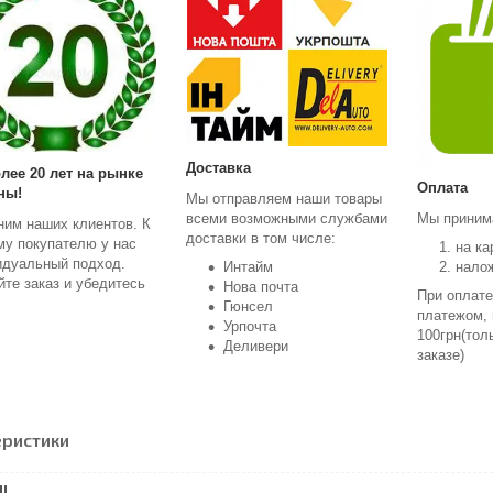
Доставка
лее 20 лет на рынке
Оплата
ны!
Мы отправляем наши товары
всеми возможными службами
Мы приним
ним наших клиентов. К
доставки в том числе:
му покупателю у нас
на ка
идуальный подход.
Интайм
нало
те заказ и убедитесь
Нова почта
При оплат
Гюнсел
платежом,
Урпочта
100грн(тол
Деливери
заказе)
еристики
І