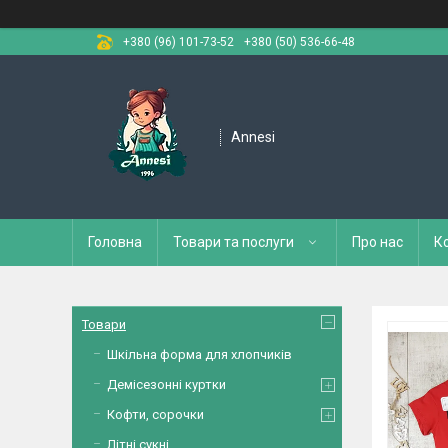
+380 (96) 101-73-52
+380 (50) 536-66-48
Annesi
Головна
Товари та послуги
Про нас
К
Товари
Шкільна форма для хлопчиків
Демісезонні куртки
Кофти, сорочки
Літні сукні