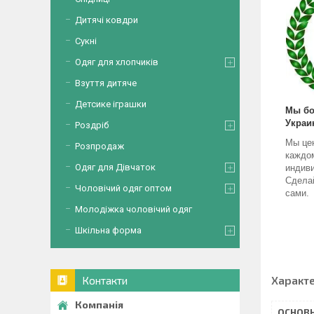
Дитячі ковдри
Сукні
Одяг для хлопчиків
Взуття дитяче
Детсике іграшки
Мы бо
Украи
Роздріб
Мы це
Розпродаж
каждо
Одяг для Дівчаток
индив
Сделай
Чоловічий одяг оптом
сами.
Молодіжка чоловічий одяг
Шкільна форма
Характ
Контакти
ОСНОВН