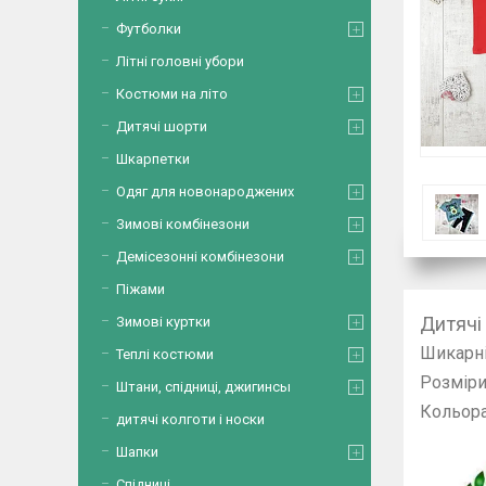
Футболки
Літні головні убори
Костюми на літо
Дитячі шорти
Шкарпетки
Одяг для новонароджених
Зимові комбінезони
Демісезонні комбінезони
Піжами
Дитячі
Зимові куртки
Шикарні
Теплі костюми
Розміри :
Штани, спідниці, джигинсы
Кольор
дитячі колготи і носки
Шапки
Спідниці