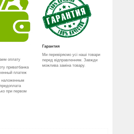
Гарантия
Ми перевіряємо усі наші товари
аем оплату
перед відправленням. Завжди
можлива заміна товару.
рту приватбанка
женный платеж
е наложенным
 предоплата
ько при первом