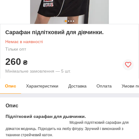
Сарафан підлітковий для дівчинки.
Немає в наявності
Тільки опт
260
₴
Мінімальне замовлення — 5 шт.
Опис
Характеристики
Доставка
Оплата
Умови п
Опис
Підлітковий сарафан для дывчинки.
Модний підлітковий сарафан для
дівчаток модниць. Підходить на любу фігуру. Зручний і виконаний з
тканини стрейчевий катон.