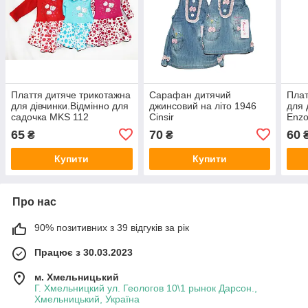
Плаття дитяче трикотажна
Сарафан дитячий
Плат
для дівчинки.Відмінно для
джинсовий на літо 1946
для 
садочка MKS 112
Cinsir
Еnzo
65
70
60
₴
₴
Купити
Купити
Про нас
90% позитивних з 39 відгуків за рік
Працює з 30.03.2023
м. Хмельницький
Г. Хмельницкий ул. Геологов 10\1 рынок Дарсон.,
Хмельницький, Україна