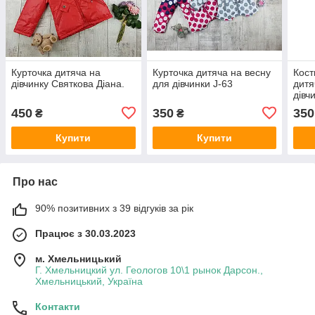
Курточка дитяча на
Курточка дитяча на весну
Кост
дівчинку Святкова Діана.
для дівчинки J-63
дитя
дівч
450
350
350
₴
₴
Купити
Купити
Про нас
90% позитивних з 39 відгуків за рік
Працює з 30.03.2023
м. Хмельницький
Г. Хмельницкий ул. Геологов 10\1 рынок Дарсон.,
Хмельницький, Україна
Контакти