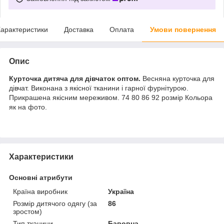
арактеристики
Доставка
Оплата
Умови повернення
Опис
Курточка дитяча для дівчаток оптом.
Весняна курточка для
дівчат. Виконана з якісної тканини і гарної фурнітурою.
Прикрашена якісним мереживом. 74 80 86 92 розмір Кольора
як на фото.
Характеристики
Основні атрибути
Країна виробник
Україна
Розмір дитячого одягу (за
86
зростом)
Тип тканини
Бавовна