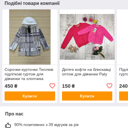
Подібні товари компанії
Сорочки-курточки Теплеві
Дитячі кофти на блискавці
Підл
підліткові гуртом для
оптом для дівчинки Paty
гурт
дівчинки та хлопчика
450
150
240
₴
₴
Купити
Купити
Про нас
90% позитивних з 39 відгуків за рік