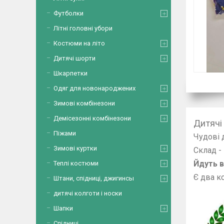
Футболки
Літні головні убори
Костюми на літо
Дитячі шорти
Шкарпетки
Одяг для новонароджених
Зимові комбінезони
Демісезонні комбінезони
Дитячі
Піжами
Чудові 
Зимові куртки
Склад -
Йдуть в
Теплі костюми
Є два ко
Штани, спідниці, джигинсы
дитячі колготи і носки
Шапки
Спідниці