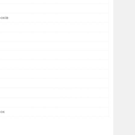
років
ток