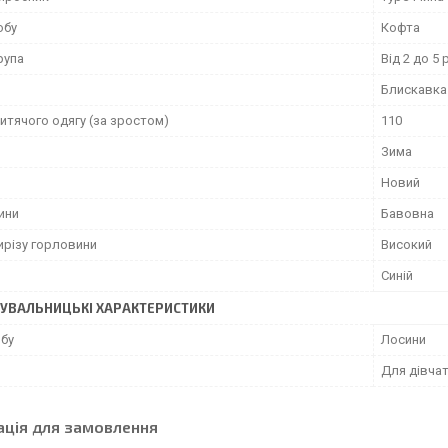
обу
Кофта
рупа
Від 2 до 5 
Блискавка
итячого одягу (за зростом)
110
Зима
Новий
ини
Бавовна
ирізу горловини
Високий
Синій
УВАЛЬНИЦЬКІ ХАРАКТЕРИСТИКИ
обу
Лосини
Для дівча
ація для замовлення