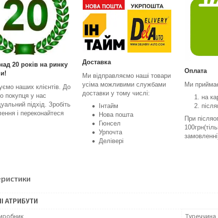
Доставка
над 20 років на ринку
Оплата
и!
Ми відправляємо наші товари
усіма можливими службами
Ми прийма
уємо наших клієнтів. До
доставки у тому числі:
о покупця у нас
на ка
дуальний підхід. Зробіть
Інтайм
після
ення і переконайтеся
Нова пошта
При післяо
Гюнсел
100грн(тіл
Урпочта
замовленні
Делівері
еристики
І АТРИБУТИ
виробник
Туреччина