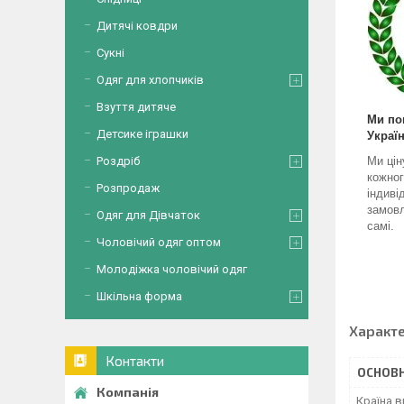
Дитячі ковдри
Сукні
Одяг для хлопчиків
Взуття дитяче
Ми по
Детсике іграшки
Україн
Роздріб
Ми цін
кожног
Розпродаж
індиві
замовл
Одяг для Дівчаток
самі.
Чоловічий одяг оптом
Молодіжка чоловічий одяг
Шкільна форма
Характ
Контакти
ОСНОВН
Країна 