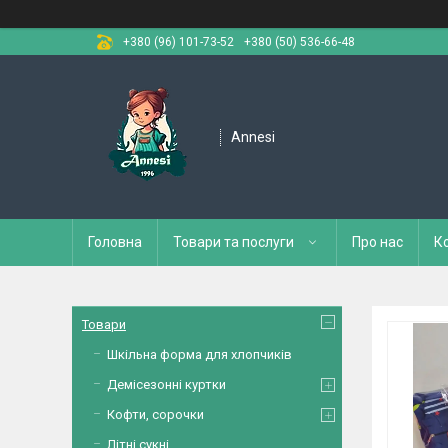
+380 (96) 101-73-52
+380 (50) 536-66-48
Annesi
Головна
Товари та послуги
Про нас
К
Товари
Шкільна форма для хлопчиків
Демісезонні куртки
Кофти, сорочки
Літні сукні