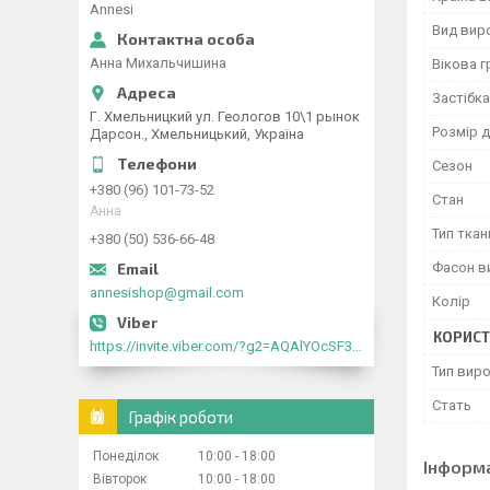
Annesi
Вид вир
Анна Михальчишина
Вікова г
Застібка
Г. Хмельницкий ул. Геологов 10\1 рынок
Розмір д
Дарсон., Хмельницький, Україна
Сезон
+380 (96) 101-73-52
Стан
Анна
Тип ткан
+380 (50) 536-66-48
Фасон в
annesishop@gmail.com
Колір
КОРИСТ
https://invite.viber.com/?g2=AQAlYOcSF30rb0kdJdojYDWtk4sNE5eWPg2Om5jJmRlpJwnTwfwnCzMMxer2vioZ"
Тип вир
Стать
Графік роботи
Понеділок
10:00
18:00
Інформ
Вівторок
10:00
18:00